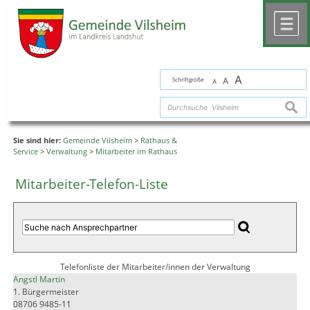
Zum Inhalt
,
zur Navigation
oder
zur Startseite
springen.
chließen
M
A
Schriftgröße
A
A
suche
Sie sind hier:
Gemeinde Vilsheim
>
Rathaus &
Service
>
Verwaltung
>
Mitarbeiter im Rathaus
Mitarbeiter-Telefon-Liste
Telefonliste der Mitarbeiter/innen der Verwaltung
Angstl Martin
1. Bürgermeister
08706 9485-11