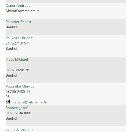
Osner Andreas
Altstoffsammelstelle
Paintner Robert
Bauhof
Peißinger Rudolf
01752713197
Bauhof
Plass Michael
0175 3820128
Bauhof
Poguntke Markus
08706 9485-17
05
bauamt@vilsheim.de
Roppert Josef
0151 51043086
Bauhof
Schmidt Joachim