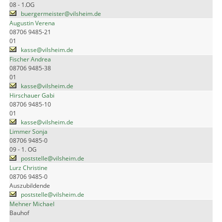
08 - 1.OG
buergermeister@vilsheim.de
Augustin Verena
08706 9485-21
01
kasse@vilsheim.de
Fischer Andrea
08706 9485-38
01
kasse@vilsheim.de
Hirschauer Gabi
08706 9485-10
01
kasse@vilsheim.de
Limmer Sonja
08706 9485-0
09 - 1. OG
poststelle@vilsheim.de
Lurz Christine
08706 9485-0
Auszubildende
poststelle@vilsheim.de
Mehner Michael
Bauhof