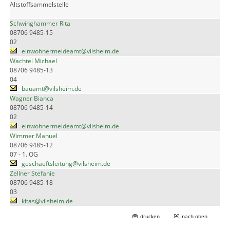
Altstoffsammelstelle
Schwinghammer Rita
08706 9485-15
02
einwohnermeldeamt@vilsheim.de
Wachtel Michael
08706 9485-13
04
bauamt@vilsheim.de
Wagner Bianca
08706 9485-14
02
einwohnermeldeamt@vilsheim.de
Wimmer Manuel
08706 9485-12
07 - 1. OG
geschaeftsleitung@vilsheim.de
Zellner Stefanie
08706 9485-18
03
kitas@vilsheim.de
drucken
nach oben