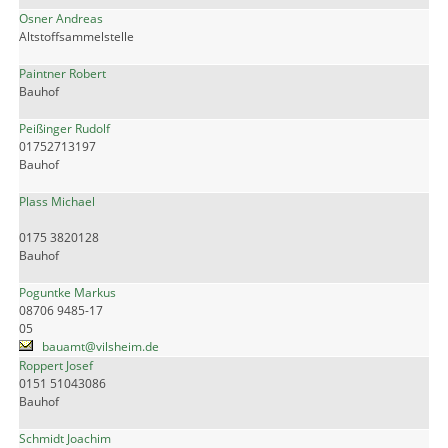
Osner Andreas
Altstoffsammelstelle
Paintner Robert
Bauhof
Peißinger Rudolf
01752713197
Bauhof
Plass Michael
0175 3820128
Bauhof
Poguntke Markus
08706 9485-17
05
bauamt@vilsheim.de
Roppert Josef
0151 51043086
Bauhof
Schmidt Joachim