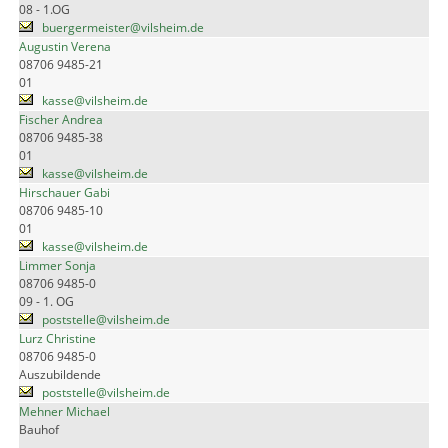
08 - 1.OG
buergermeister@vilsheim.de
Augustin Verena
08706 9485-21
01
kasse@vilsheim.de
Fischer Andrea
08706 9485-38
01
kasse@vilsheim.de
Hirschauer Gabi
08706 9485-10
01
kasse@vilsheim.de
Limmer Sonja
08706 9485-0
09 - 1. OG
poststelle@vilsheim.de
Lurz Christine
08706 9485-0
Auszubildende
poststelle@vilsheim.de
Mehner Michael
Bauhof