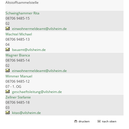
Altstoffsammelstelle
Schwinghammer Rita
08706 9485-15
02
einwohnermeldeamt@vilsheim.de
Wachtel Michael
08706 9485-13
04
bauamt@vilsheim.de
Wagner Bianca
08706 9485-14
02
einwohnermeldeamt@vilsheim.de
Wimmer Manuel
08706 9485-12
07 - 1. OG
geschaeftsleitung@vilsheim.de
Zellner Stefanie
08706 9485-18
03
kitas@vilsheim.de
drucken
nach oben