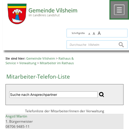
Zum Inhalt
,
zur Navigation
oder
zur Startseite
springen.
chließen
M
A
Schriftgröße
A
A
suche
Sie sind hier:
Gemeinde Vilsheim
>
Rathaus &
Service
>
Verwaltung
>
Mitarbeiter im Rathaus
Mitarbeiter-Telefon-Liste
Telefonliste der Mitarbeiter/innen der Verwaltung
Angstl Martin
1. Bürgermeister
08706 9485-11