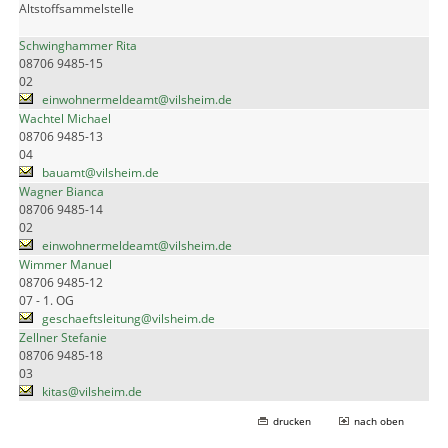
Altstoffsammelstelle
Schwinghammer Rita
08706 9485-15
02
einwohnermeldeamt@vilsheim.de
Wachtel Michael
08706 9485-13
04
bauamt@vilsheim.de
Wagner Bianca
08706 9485-14
02
einwohnermeldeamt@vilsheim.de
Wimmer Manuel
08706 9485-12
07 - 1. OG
geschaeftsleitung@vilsheim.de
Zellner Stefanie
08706 9485-18
03
kitas@vilsheim.de
drucken
nach oben