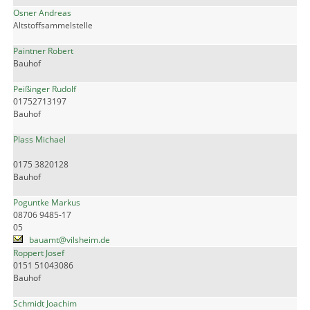
Osner Andreas
Altstoffsammelstelle
Paintner Robert
Bauhof
Peißinger Rudolf
01752713197
Bauhof
Plass Michael
0175 3820128
Bauhof
Poguntke Markus
08706 9485-17
05
bauamt@vilsheim.de
Roppert Josef
0151 51043086
Bauhof
Schmidt Joachim