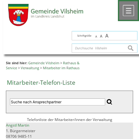
Zum Inhalt
,
zur Navigation
oder
zur Startseite
springen.
chließen
M
A
Schriftgröße
A
A
suche
Sie sind hier:
Gemeinde Vilsheim
>
Rathaus &
Service
>
Verwaltung
>
Mitarbeiter im Rathaus
Mitarbeiter-Telefon-Liste
Telefonliste der Mitarbeiter/innen der Verwaltung
Angstl Martin
1. Bürgermeister
08706 9485-11