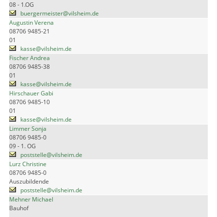
08 - 1.OG
buergermeister@vilsheim.de
Augustin Verena
08706 9485-21
01
kasse@vilsheim.de
Fischer Andrea
08706 9485-38
01
kasse@vilsheim.de
Hirschauer Gabi
08706 9485-10
01
kasse@vilsheim.de
Limmer Sonja
08706 9485-0
09 - 1. OG
poststelle@vilsheim.de
Lurz Christine
08706 9485-0
Auszubildende
poststelle@vilsheim.de
Mehner Michael
Bauhof