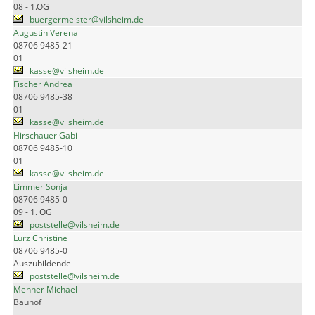
08 - 1.OG
buergermeister@vilsheim.de
Augustin Verena
08706 9485-21
01
kasse@vilsheim.de
Fischer Andrea
08706 9485-38
01
kasse@vilsheim.de
Hirschauer Gabi
08706 9485-10
01
kasse@vilsheim.de
Limmer Sonja
08706 9485-0
09 - 1. OG
poststelle@vilsheim.de
Lurz Christine
08706 9485-0
Auszubildende
poststelle@vilsheim.de
Mehner Michael
Bauhof