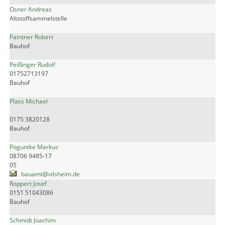
Osner Andreas
Altstoffsammelstelle
Paintner Robert
Bauhof
Peißinger Rudolf
01752713197
Bauhof
Plass Michael
0175 3820128
Bauhof
Poguntke Markus
08706 9485-17
05
bauamt@vilsheim.de
Roppert Josef
0151 51043086
Bauhof
Schmidt Joachim