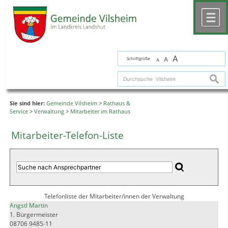
Zum Inhalt
,
zur Navigation
oder
zur Startseite
springen.
chließen
M
A
Schriftgröße
A
A
suche
Sie sind hier:
Gemeinde Vilsheim
>
Rathaus &
Service
>
Verwaltung
>
Mitarbeiter im Rathaus
Mitarbeiter-Telefon-Liste
Telefonliste der Mitarbeiter/innen der Verwaltung
Angstl Martin
1. Bürgermeister
08706 9485-11