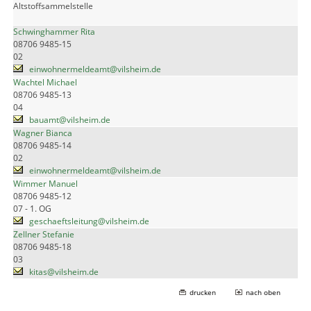
Altstoffsammelstelle
Schwinghammer Rita
08706 9485-15
02
einwohnermeldeamt@vilsheim.de
Wachtel Michael
08706 9485-13
04
bauamt@vilsheim.de
Wagner Bianca
08706 9485-14
02
einwohnermeldeamt@vilsheim.de
Wimmer Manuel
08706 9485-12
07 - 1. OG
geschaeftsleitung@vilsheim.de
Zellner Stefanie
08706 9485-18
03
kitas@vilsheim.de
drucken
nach oben