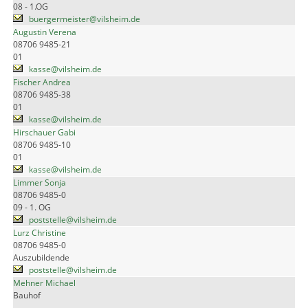
08 - 1.OG
buergermeister@vilsheim.de
Augustin Verena
08706 9485-21
01
kasse@vilsheim.de
Fischer Andrea
08706 9485-38
01
kasse@vilsheim.de
Hirschauer Gabi
08706 9485-10
01
kasse@vilsheim.de
Limmer Sonja
08706 9485-0
09 - 1. OG
poststelle@vilsheim.de
Lurz Christine
08706 9485-0
Auszubildende
poststelle@vilsheim.de
Mehner Michael
Bauhof