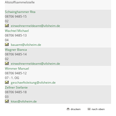
Altstoffsammelstelle
Schwinghammer Rita
08706 9485-15
02
einwohnermeldeamt@vilsheim.de
Wachtel Michael
08706 9485-13
04
bauamt@vilsheim.de
Wagner Bianca
08706 9485-14
02
einwohnermeldeamt@vilsheim.de
Wimmer Manuel
08706 9485-12
07 - 1. OG
geschaeftsleitung@vilsheim.de
Zellner Stefanie
08706 9485-18
03
kitas@vilsheim.de
drucken
nach oben