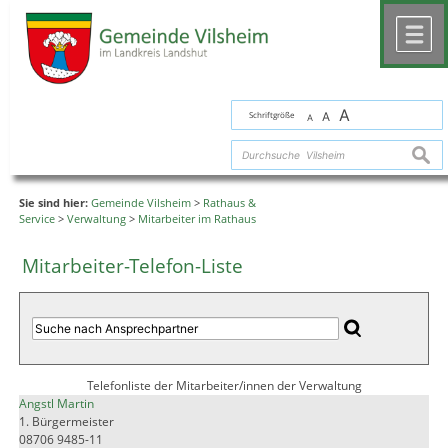
Zum Inhalt
,
zur Navigation
oder
zur Startseite
springen.
chließen
M
A
Schriftgröße
A
A
suche
Sie sind hier:
Gemeinde Vilsheim
>
Rathaus &
Service
>
Verwaltung
>
Mitarbeiter im Rathaus
Mitarbeiter-Telefon-Liste
Telefonliste der Mitarbeiter/innen der Verwaltung
Angstl Martin
1. Bürgermeister
08706 9485-11