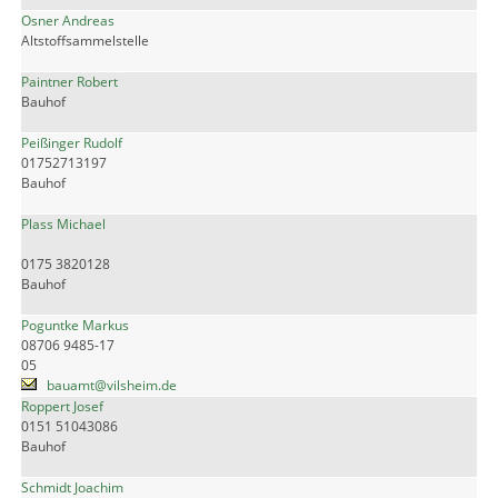
Osner Andreas
Altstoffsammelstelle
Paintner Robert
Bauhof
Peißinger Rudolf
01752713197
Bauhof
Plass Michael
0175 3820128
Bauhof
Poguntke Markus
08706 9485-17
05
bauamt@vilsheim.de
Roppert Josef
0151 51043086
Bauhof
Schmidt Joachim