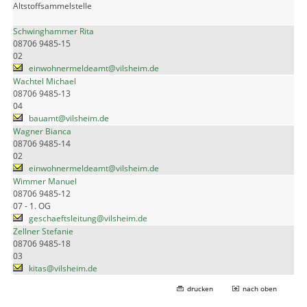
Altstoffsammelstelle
Schwinghammer Rita
08706 9485-15
02
einwohnermeldeamt@vilsheim.de
Wachtel Michael
08706 9485-13
04
bauamt@vilsheim.de
Wagner Bianca
08706 9485-14
02
einwohnermeldeamt@vilsheim.de
Wimmer Manuel
08706 9485-12
07 - 1. OG
geschaeftsleitung@vilsheim.de
Zellner Stefanie
08706 9485-18
03
kitas@vilsheim.de
drucken
nach oben