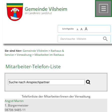
Zum Inhalt
,
zur Navigation
oder
zur Startseite
springen.
chließen
M
A
Schriftgröße
A
A
suche
Sie sind hier:
Gemeinde Vilsheim
>
Rathaus &
Service
>
Verwaltung
>
Mitarbeiter im Rathaus
Mitarbeiter-Telefon-Liste
Telefonliste der Mitarbeiter/innen der Verwaltung
Angstl Martin
1. Bürgermeister
08706 9485-11