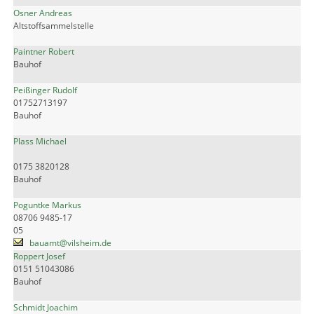
Osner Andreas
Altstoffsammelstelle
Paintner Robert
Bauhof
Peißinger Rudolf
01752713197
Bauhof
Plass Michael
0175 3820128
Bauhof
Poguntke Markus
08706 9485-17
05
bauamt@vilsheim.de
Roppert Josef
0151 51043086
Bauhof
Schmidt Joachim