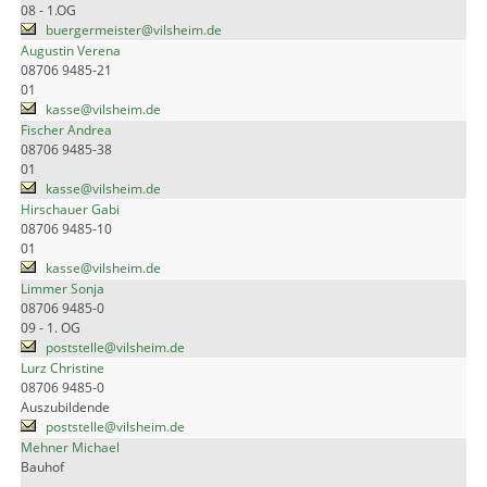
08 - 1.OG
buergermeister@vilsheim.de
Augustin Verena
08706 9485-21
01
kasse@vilsheim.de
Fischer Andrea
08706 9485-38
01
kasse@vilsheim.de
Hirschauer Gabi
08706 9485-10
01
kasse@vilsheim.de
Limmer Sonja
08706 9485-0
09 - 1. OG
poststelle@vilsheim.de
Lurz Christine
08706 9485-0
Auszubildende
poststelle@vilsheim.de
Mehner Michael
Bauhof