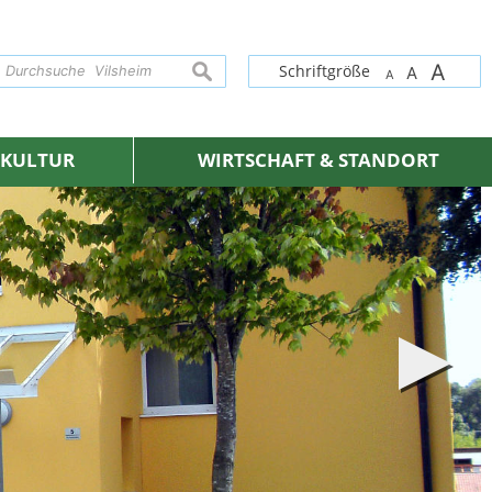
A
suchen
Schriftgröße
A
A
& KULTUR
WIRTSCHAFT & STANDORT