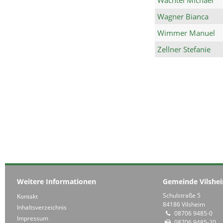
Wagner Bianca
Wimmer Manuel
Zellner Stefanie
Weitere Informationen
Gemeinde Vilshe
Schulstraße 5
Kontakt
84186 Vilsheim
Inhaltsverzeichnis
08706 9485-0
Impressum
08706 9485-20