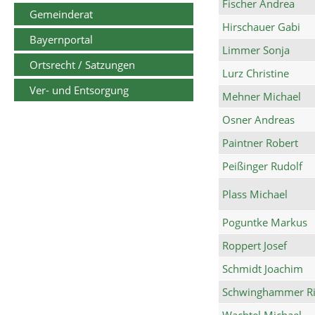
Fischer Andrea
Gemeinderat
Hirschauer Gabi
Bayernportal
Limmer Sonja
Ortsrecht / Satzungen
Lurz Christine
Ver- und Entsorgung
Mehner Michael
Osner Andreas
Paintner Robert
Peißinger Rudolf
Plass Michael
Poguntke Markus
Roppert Josef
Schmidt Joachim
Schwinghammer Ri
Wachtel Michael