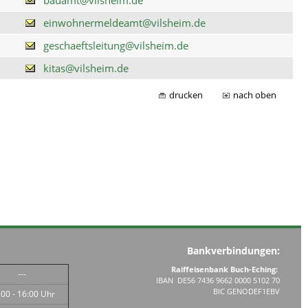
einwohnermeldeamt@vilsheim.de
geschaeftsleitung@vilsheim.de
kitas@vilsheim.de
drucken
nach oben
Bankverbindungen:
Raiffeisenbank Buch-Eching:
---
IBAN DE56 7436 9662 0000 5102 70
BIC GENODEF1EBV
:00 - 16:00 Uhr