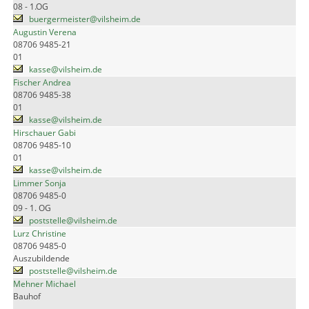
08 - 1.OG
buergermeister@vilsheim.de
Augustin Verena
08706 9485-21
01
kasse@vilsheim.de
Fischer Andrea
08706 9485-38
01
kasse@vilsheim.de
Hirschauer Gabi
08706 9485-10
01
kasse@vilsheim.de
Limmer Sonja
08706 9485-0
09 - 1. OG
poststelle@vilsheim.de
Lurz Christine
08706 9485-0
Auszubildende
poststelle@vilsheim.de
Mehner Michael
Bauhof