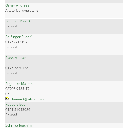
Osner Andreas
Altstoffsammelstelle
Paintner Robert
Bauhof
Peißinger Rudolf
01752713197
Bauhof
Plass Michael
0175 3820128
Bauhof
Poguntke Markus
08706 9485-17
05
bauamt@vilsheim.de
Roppert Josef
0151 51043086
Bauhof
Schmidt Joachim