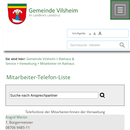
Zum Inhalt
,
zur Navigation
oder
zur Startseite
springen.
chließen
M
A
Schriftgröße
A
A
suche
Sie sind hier:
Gemeinde Vilsheim
>
Rathaus &
Service
>
Verwaltung
>
Mitarbeiter im Rathaus
Mitarbeiter-Telefon-Liste
Telefonliste der Mitarbeiter/innen der Verwaltung
Angstl Martin
1. Bürgermeister
08706 9485-11