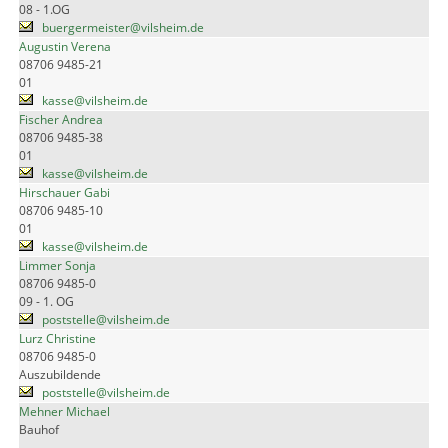
08 - 1.OG
buergermeister@vilsheim.de
Augustin Verena
08706 9485-21
01
kasse@vilsheim.de
Fischer Andrea
08706 9485-38
01
kasse@vilsheim.de
Hirschauer Gabi
08706 9485-10
01
kasse@vilsheim.de
Limmer Sonja
08706 9485-0
09 - 1. OG
poststelle@vilsheim.de
Lurz Christine
08706 9485-0
Auszubildende
poststelle@vilsheim.de
Mehner Michael
Bauhof