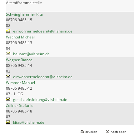
Altstoffsammelstelle
Schwinghammer Rita
08706 9485-15
02
einwohnermeldeamt@vilsheim.de
Wachtel Michael
08706 9485-13
04
bauamt@vilsheim.de
Wagner Bianca
08706 9485-14
02
einwohnermeldeamt@vilsheim.de
Wimmer Manuel
08706 9485-12
07 - 1. OG
geschaeftsleitung@vilsheim.de
Zellner Stefanie
08706 9485-18
03
kitas@vilsheim.de
drucken
nach oben