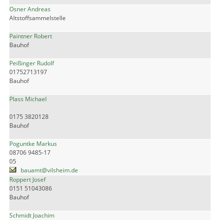
Osner Andreas
Altstoffsammelstelle
Paintner Robert
Bauhof
Peißinger Rudolf
01752713197
Bauhof
Plass Michael
0175 3820128
Bauhof
Poguntke Markus
08706 9485-17
05
bauamt@vilsheim.de
Roppert Josef
0151 51043086
Bauhof
Schmidt Joachim