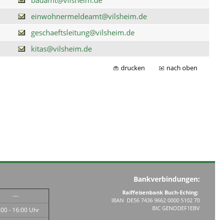
einwohnermeldeamt@vilsheim.de
geschaeftsleitung@vilsheim.de
kitas@vilsheim.de
drucken
nach oben
Bankverbindungen:
Raiffeisenbank Buch-Eching:
---
IBAN DE56 7436 9662 0000 5102 70
BIC GENODEF1EBV
:00 - 16:00 Uhr