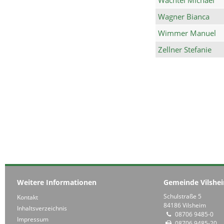
Wagner Bianca
Wimmer Manuel
Zellner Stefanie
Weitere Informationen
Gemeinde Vilshe
Schulstraße 5
Kontakt
84186 Vilsheim
Inhaltsverzeichnis
08706 9485-0
Impressum
08706 9485-20