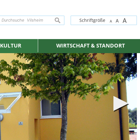
A
suchen
Schriftgröße
A
A
& KULTUR
WIRTSCHAFT & STANDORT