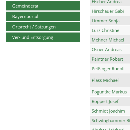
Fischer Andrea
Gemeinderat
Hirschauer Gabi
Bayernportal
Limmer Sonja
Ortsrecht / Satzungen
Lurz Christine
Ver- und Entsorgung
Mehner Michael
Osner Andreas
Paintner Robert
Peißinger Rudolf
Plass Michael
Poguntke Markus
Roppert Josef
Schmidt Joachim
Schwinghammer Ri
Wachtel Michael