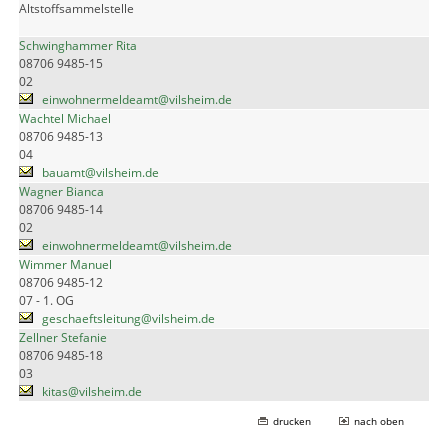
Altstoffsammelstelle
Schwinghammer Rita
08706 9485-15
02
einwohnermeldeamt@vilsheim.de
Wachtel Michael
08706 9485-13
04
bauamt@vilsheim.de
Wagner Bianca
08706 9485-14
02
einwohnermeldeamt@vilsheim.de
Wimmer Manuel
08706 9485-12
07 - 1. OG
geschaeftsleitung@vilsheim.de
Zellner Stefanie
08706 9485-18
03
kitas@vilsheim.de
drucken
nach oben