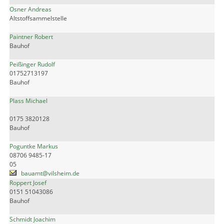
Osner Andreas
Altstoffsammelstelle
Paintner Robert
Bauhof
Peißinger Rudolf
01752713197
Bauhof
Plass Michael
0175 3820128
Bauhof
Poguntke Markus
08706 9485-17
05
bauamt@vilsheim.de
Roppert Josef
0151 51043086
Bauhof
Schmidt Joachim