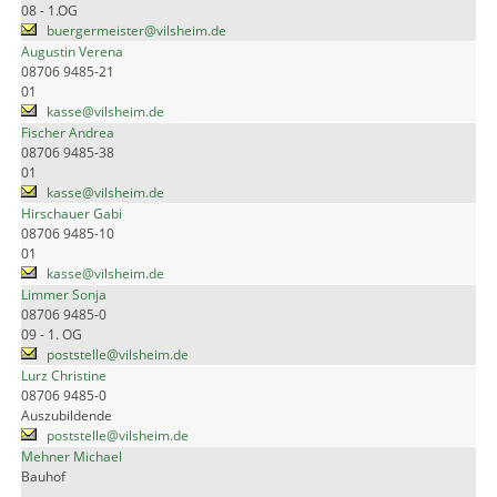
08 - 1.OG
buergermeister@vilsheim.de
Augustin Verena
08706 9485-21
01
kasse@vilsheim.de
Fischer Andrea
08706 9485-38
01
kasse@vilsheim.de
Hirschauer Gabi
08706 9485-10
01
kasse@vilsheim.de
Limmer Sonja
08706 9485-0
09 - 1. OG
poststelle@vilsheim.de
Lurz Christine
08706 9485-0
Auszubildende
poststelle@vilsheim.de
Mehner Michael
Bauhof