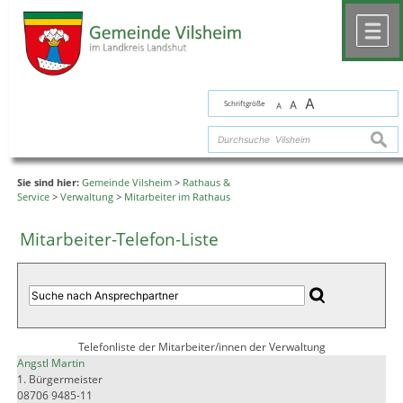
Zum Inhalt
,
zur Navigation
oder
zur Startseite
springen.
chließen
M
A
Schriftgröße
A
A
suche
Sie sind hier:
Gemeinde Vilsheim
>
Rathaus &
Service
>
Verwaltung
>
Mitarbeiter im Rathaus
Mitarbeiter-Telefon-Liste
Telefonliste der Mitarbeiter/innen der Verwaltung
Angstl Martin
1. Bürgermeister
08706 9485-11