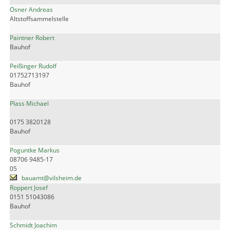
Osner Andreas
Altstoffsammelstelle
Paintner Robert
Bauhof
Peißinger Rudolf
01752713197
Bauhof
Plass Michael
0175 3820128
Bauhof
Poguntke Markus
08706 9485-17
05
bauamt@vilsheim.de
Roppert Josef
0151 51043086
Bauhof
Schmidt Joachim