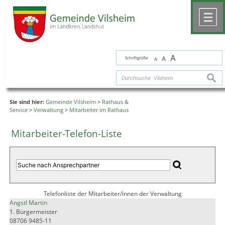
Zum Inhalt
,
zur Navigation
oder
zur Startseite
springen.
chließen
M
A
Schriftgröße
A
A
suche
Sie sind hier:
Gemeinde Vilsheim
>
Rathaus &
Service
>
Verwaltung
>
Mitarbeiter im Rathaus
Mitarbeiter-Telefon-Liste
Telefonliste der Mitarbeiter/innen der Verwaltung
Angstl Martin
1. Bürgermeister
08706 9485-11