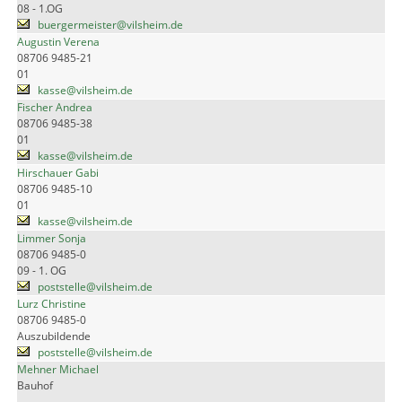
08 - 1.OG
buergermeister@vilsheim.de
Augustin Verena
08706 9485-21
01
kasse@vilsheim.de
Fischer Andrea
08706 9485-38
01
kasse@vilsheim.de
Hirschauer Gabi
08706 9485-10
01
kasse@vilsheim.de
Limmer Sonja
08706 9485-0
09 - 1. OG
poststelle@vilsheim.de
Lurz Christine
08706 9485-0
Auszubildende
poststelle@vilsheim.de
Mehner Michael
Bauhof