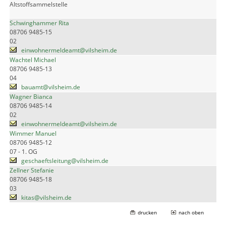
Altstoffsammelstelle
Schwinghammer Rita
08706 9485-15
02
einwohnermeldeamt@vilsheim.de
Wachtel Michael
08706 9485-13
04
bauamt@vilsheim.de
Wagner Bianca
08706 9485-14
02
einwohnermeldeamt@vilsheim.de
Wimmer Manuel
08706 9485-12
07 - 1. OG
geschaeftsleitung@vilsheim.de
Zellner Stefanie
08706 9485-18
03
kitas@vilsheim.de
drucken
nach oben