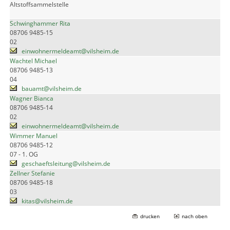
Altstoffsammelstelle
Schwinghammer Rita
08706 9485-15
02
einwohnermeldeamt@vilsheim.de
Wachtel Michael
08706 9485-13
04
bauamt@vilsheim.de
Wagner Bianca
08706 9485-14
02
einwohnermeldeamt@vilsheim.de
Wimmer Manuel
08706 9485-12
07 - 1. OG
geschaeftsleitung@vilsheim.de
Zellner Stefanie
08706 9485-18
03
kitas@vilsheim.de
drucken
nach oben