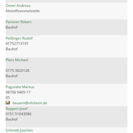
Osner Andreas
Altstoffsammelstelle
Paintner Robert
Bauhof
Peißinger Rudolf
01752713197
Bauhof
Plass Michael
0175 3820128
Bauhof
Poguntke Markus
08706 9485-17
05
bauamt@vilsheim.de
Roppert Josef
0151 51043086
Bauhof
Schmidt Joachim