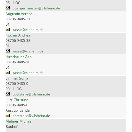
08 - 1.OG
buergermeister@vilsheim.de
Augustin Verena
08706 9485-21
01
kasse@vilsheim.de
Fischer Andrea
08706 9485-38
01
kasse@vilsheim.de
Hirschauer Gabi
08706 9485-10
01
kasse@vilsheim.de
Limmer Sonja
08706 9485-0
09 - 1. OG
poststelle@vilsheim.de
Lurz Christine
08706 9485-0
Auszubildende
poststelle@vilsheim.de
Mehner Michael
Bauhof