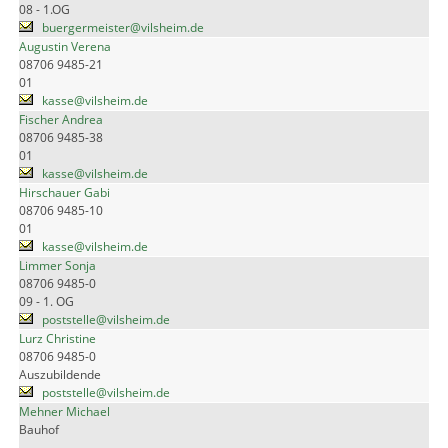
08 - 1.OG
buergermeister@vilsheim.de
Augustin Verena
08706 9485-21
01
kasse@vilsheim.de
Fischer Andrea
08706 9485-38
01
kasse@vilsheim.de
Hirschauer Gabi
08706 9485-10
01
kasse@vilsheim.de
Limmer Sonja
08706 9485-0
09 - 1. OG
poststelle@vilsheim.de
Lurz Christine
08706 9485-0
Auszubildende
poststelle@vilsheim.de
Mehner Michael
Bauhof