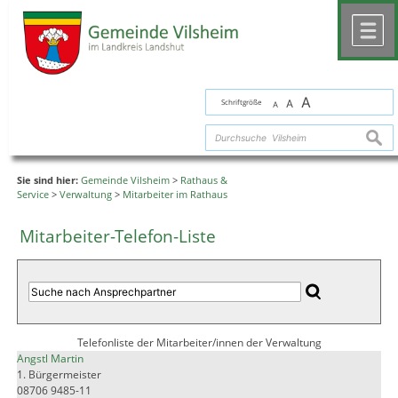
Zum Inhalt
,
zur Navigation
oder
zur Startseite
springen.
chließen
M
A
Schriftgröße
A
A
suche
Sie sind hier:
Gemeinde Vilsheim
>
Rathaus &
Service
>
Verwaltung
>
Mitarbeiter im Rathaus
Mitarbeiter-Telefon-Liste
Telefonliste der Mitarbeiter/innen der Verwaltung
Angstl Martin
1. Bürgermeister
08706 9485-11