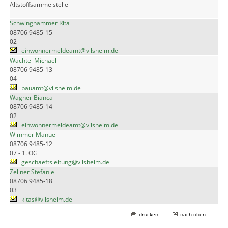
Altstoffsammelstelle
Schwinghammer Rita
08706 9485-15
02
einwohnermeldeamt@vilsheim.de
Wachtel Michael
08706 9485-13
04
bauamt@vilsheim.de
Wagner Bianca
08706 9485-14
02
einwohnermeldeamt@vilsheim.de
Wimmer Manuel
08706 9485-12
07 - 1. OG
geschaeftsleitung@vilsheim.de
Zellner Stefanie
08706 9485-18
03
kitas@vilsheim.de
drucken
nach oben