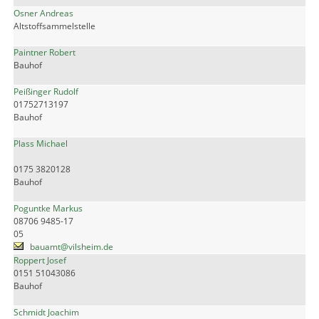
Osner Andreas
Altstoffsammelstelle
Paintner Robert
Bauhof
Peißinger Rudolf
01752713197
Bauhof
Plass Michael
0175 3820128
Bauhof
Poguntke Markus
08706 9485-17
05
bauamt@vilsheim.de
Roppert Josef
0151 51043086
Bauhof
Schmidt Joachim