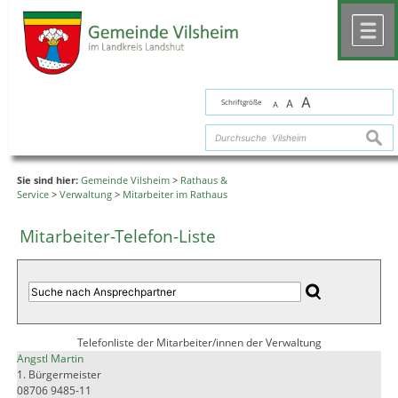
Zum Inhalt
,
zur Navigation
oder
zur Startseite
springen.
chließen
M
A
Schriftgröße
A
A
suche
Sie sind hier:
Gemeinde Vilsheim
>
Rathaus &
Service
>
Verwaltung
>
Mitarbeiter im Rathaus
Mitarbeiter-Telefon-Liste
Telefonliste der Mitarbeiter/innen der Verwaltung
Angstl Martin
1. Bürgermeister
08706 9485-11