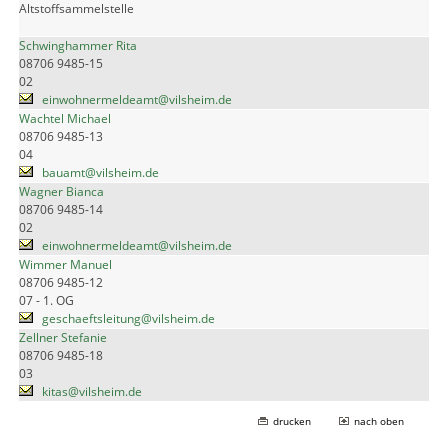
Altstoffsammelstelle
Schwinghammer Rita
08706 9485-15
02
einwohnermeldeamt@vilsheim.de
Wachtel Michael
08706 9485-13
04
bauamt@vilsheim.de
Wagner Bianca
08706 9485-14
02
einwohnermeldeamt@vilsheim.de
Wimmer Manuel
08706 9485-12
07 - 1. OG
geschaeftsleitung@vilsheim.de
Zellner Stefanie
08706 9485-18
03
kitas@vilsheim.de
drucken
nach oben