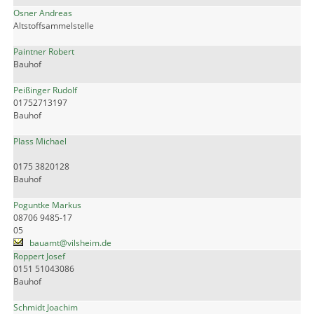
Osner Andreas
Altstoffsammelstelle
Paintner Robert
Bauhof
Peißinger Rudolf
01752713197
Bauhof
Plass Michael
0175 3820128
Bauhof
Poguntke Markus
08706 9485-17
05
bauamt@vilsheim.de
Roppert Josef
0151 51043086
Bauhof
Schmidt Joachim