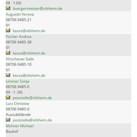
08 - 1.OG
buergermeister@vilsheim.de
Augustin Verena
08706 9485-21
01
kasse@vilsheim.de
Fischer Andrea
08706 9485-38
01
kasse@vilsheim.de
Hirschauer Gabi
08706 9485-10
01
kasse@vilsheim.de
Limmer Sonja
08706 9485-0
09 - 1. OG
poststelle@vilsheim.de
Lurz Christine
08706 9485-0
Auszubildende
poststelle@vilsheim.de
Mehner Michael
Bauhof