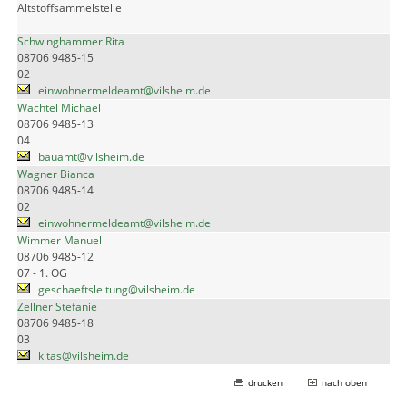
Altstoffsammelstelle
Schwinghammer Rita
08706 9485-15
02
einwohnermeldeamt@vilsheim.de
Wachtel Michael
08706 9485-13
04
bauamt@vilsheim.de
Wagner Bianca
08706 9485-14
02
einwohnermeldeamt@vilsheim.de
Wimmer Manuel
08706 9485-12
07 - 1. OG
geschaeftsleitung@vilsheim.de
Zellner Stefanie
08706 9485-18
03
kitas@vilsheim.de
drucken
nach oben