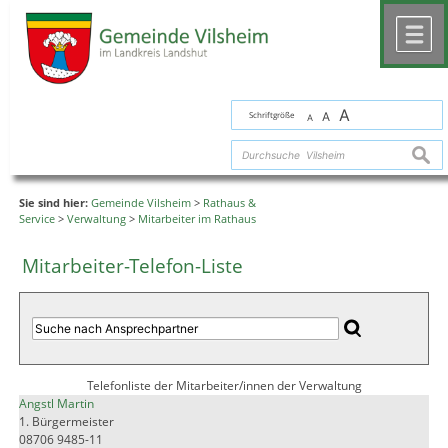
Zum Inhalt
,
zur Navigation
oder
zur Startseite
springen.
chließen
M
A
Schriftgröße
A
A
suche
Sie sind hier:
Gemeinde Vilsheim
>
Rathaus &
Service
>
Verwaltung
>
Mitarbeiter im Rathaus
Mitarbeiter-Telefon-Liste
Telefonliste der Mitarbeiter/innen der Verwaltung
Angstl Martin
1. Bürgermeister
08706 9485-11