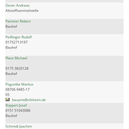
Osner Andreas
Altstoffsammelstelle
Paintner Robert
Bauhof
Peißinger Rudolf
01752713197
Bauhof
Plass Michael
0175 3820128
Bauhof
Poguntke Markus
08706 9485-17
05
bauamt@vilsheim.de
Roppert Josef
0151 51043086
Bauhof
Schmidt Joachim