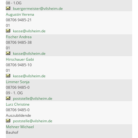
08 - 1.OG
buergermeister@vilsheim.de
Augustin Verena
08706 9485-21
01
kasse@vilsheim.de
Fischer Andrea
08706 9485-38
01
kasse@vilsheim.de
Hirschauer Gabi
08706 9485-10
01
kasse@vilsheim.de
Limmer Sonja
08706 9485-0
09 - 1. OG
poststelle@vilsheim.de
Lurz Christine
08706 9485-0
Auszubildende
poststelle@vilsheim.de
Mehner Michael
Bauhof