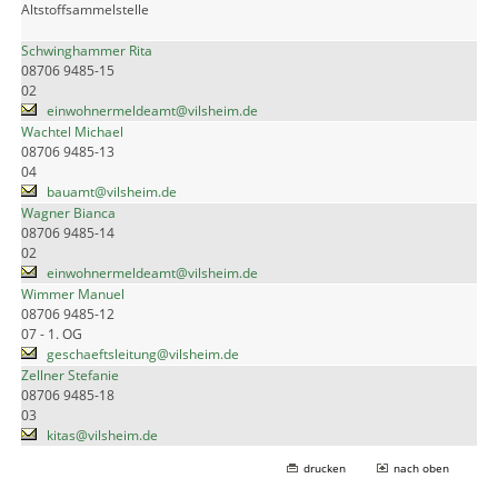
Altstoffsammelstelle
Schwinghammer Rita
08706 9485-15
02
einwohnermeldeamt@vilsheim.de
Wachtel Michael
08706 9485-13
04
bauamt@vilsheim.de
Wagner Bianca
08706 9485-14
02
einwohnermeldeamt@vilsheim.de
Wimmer Manuel
08706 9485-12
07 - 1. OG
geschaeftsleitung@vilsheim.de
Zellner Stefanie
08706 9485-18
03
kitas@vilsheim.de
drucken
nach oben