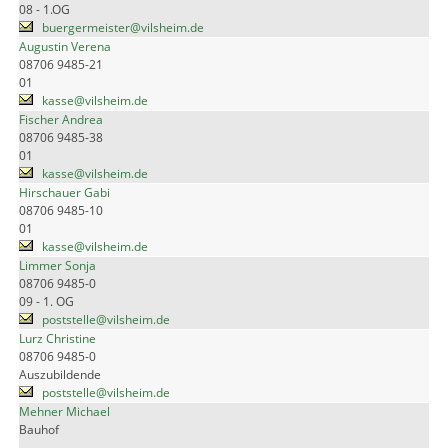
08 - 1.OG
buergermeister@vilsheim.de
Augustin Verena
08706 9485-21
01
kasse@vilsheim.de
Fischer Andrea
08706 9485-38
01
kasse@vilsheim.de
Hirschauer Gabi
08706 9485-10
01
kasse@vilsheim.de
Limmer Sonja
08706 9485-0
09 - 1. OG
poststelle@vilsheim.de
Lurz Christine
08706 9485-0
Auszubildende
poststelle@vilsheim.de
Mehner Michael
Bauhof