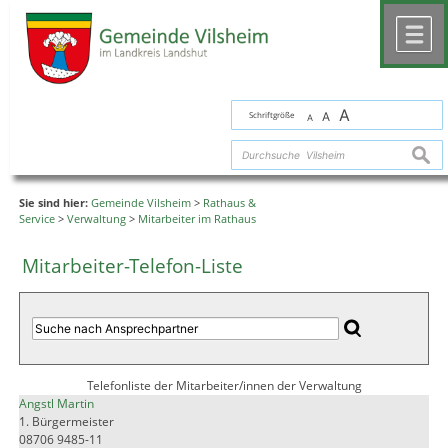
Zum Inhalt
,
zur Navigation
oder
zur Startseite
springen.
chließen
M
A
Schriftgröße
A
A
suche
Sie sind hier:
Gemeinde Vilsheim
>
Rathaus &
Service
>
Verwaltung
>
Mitarbeiter im Rathaus
Mitarbeiter-Telefon-Liste
Telefonliste der Mitarbeiter/innen der Verwaltung
Angstl Martin
1. Bürgermeister
08706 9485-11