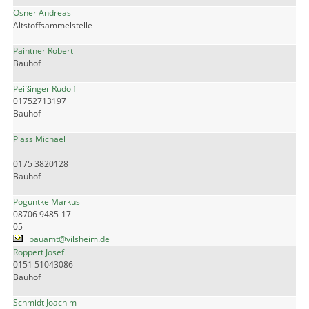
Osner Andreas
Altstoffsammelstelle
Paintner Robert
Bauhof
Peißinger Rudolf
01752713197
Bauhof
Plass Michael
0175 3820128
Bauhof
Poguntke Markus
08706 9485-17
05
bauamt@vilsheim.de
Roppert Josef
0151 51043086
Bauhof
Schmidt Joachim