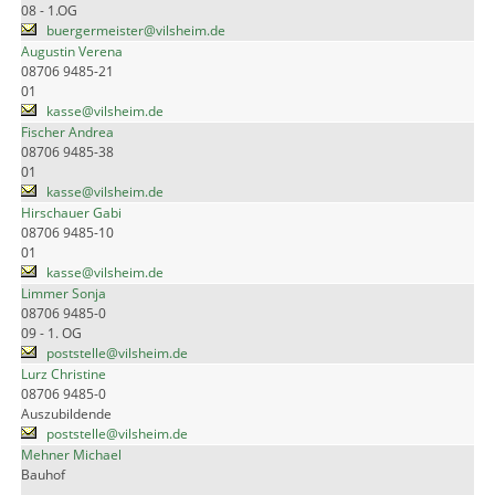
08 - 1.OG
buergermeister@vilsheim.de
Augustin Verena
08706 9485-21
01
kasse@vilsheim.de
Fischer Andrea
08706 9485-38
01
kasse@vilsheim.de
Hirschauer Gabi
08706 9485-10
01
kasse@vilsheim.de
Limmer Sonja
08706 9485-0
09 - 1. OG
poststelle@vilsheim.de
Lurz Christine
08706 9485-0
Auszubildende
poststelle@vilsheim.de
Mehner Michael
Bauhof