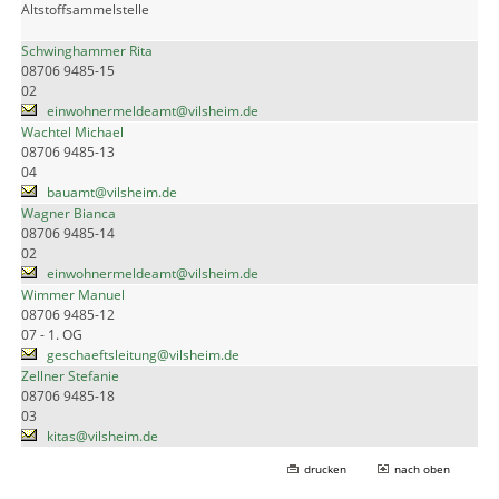
Altstoffsammelstelle
Schwinghammer Rita
08706 9485-15
02
einwohnermeldeamt@vilsheim.de
Wachtel Michael
08706 9485-13
04
bauamt@vilsheim.de
Wagner Bianca
08706 9485-14
02
einwohnermeldeamt@vilsheim.de
Wimmer Manuel
08706 9485-12
07 - 1. OG
geschaeftsleitung@vilsheim.de
Zellner Stefanie
08706 9485-18
03
kitas@vilsheim.de
drucken
nach oben