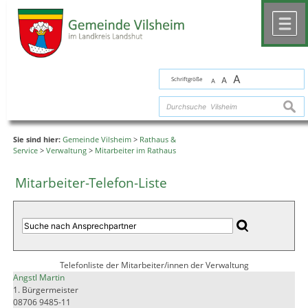
Zum Inhalt
,
zur Navigation
oder
zur Startseite
springen.
chließen
M
A
Schriftgröße
A
A
suche
Sie sind hier:
Gemeinde Vilsheim
>
Rathaus &
Service
>
Verwaltung
>
Mitarbeiter im Rathaus
Mitarbeiter-Telefon-Liste
Telefonliste der Mitarbeiter/innen der Verwaltung
Angstl Martin
1. Bürgermeister
08706 9485-11