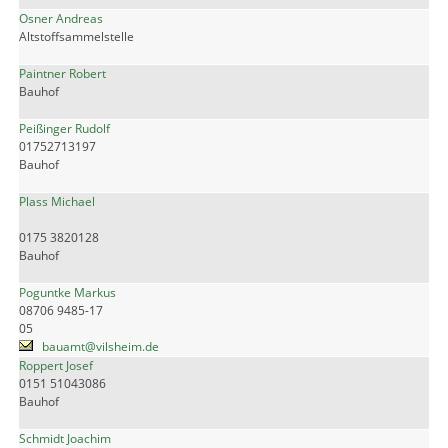
Osner Andreas
Altstoffsammelstelle
Paintner Robert
Bauhof
Peißinger Rudolf
01752713197
Bauhof
Plass Michael
0175 3820128
Bauhof
Poguntke Markus
08706 9485-17
05
bauamt@vilsheim.de
Roppert Josef
0151 51043086
Bauhof
Schmidt Joachim