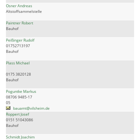
Osner Andreas
Altstoffsammelstelle
Paintner Robert
Bauhof
Peißinger Rudolf
01752713197
Bauhof
Plass Michael
0175 3820128
Bauhof
Poguntke Markus
08706 9485-17
05
bauamt@vilsheim.de
Roppert Josef
0151 51043086
Bauhof
Schmidt Joachim