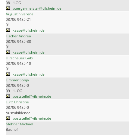
08 - 1.OG
buergermeister@vilsheim.de
Augustin Verena
08706 9485-21
01
kasse@vilsheim.de
Fischer Andrea
08706 9485-38
01
kasse@vilsheim.de
Hirschauer Gabi
08706 9485-10
01
kasse@vilsheim.de
Limmer Sonja
08706 9485-0
09 - 1. OG
poststelle@vilsheim.de
Lurz Christine
08706 9485-0
Auszubildende
poststelle@vilsheim.de
Mehner Michael
Bauhof