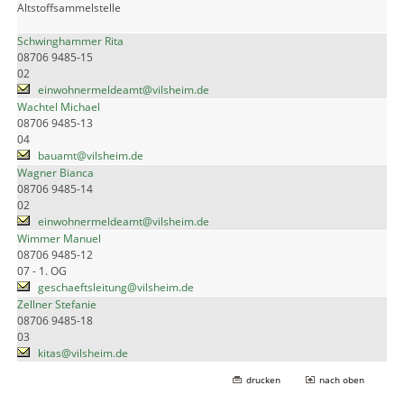
Altstoffsammelstelle
Schwinghammer Rita
08706 9485-15
02
einwohnermeldeamt@vilsheim.de
Wachtel Michael
08706 9485-13
04
bauamt@vilsheim.de
Wagner Bianca
08706 9485-14
02
einwohnermeldeamt@vilsheim.de
Wimmer Manuel
08706 9485-12
07 - 1. OG
geschaeftsleitung@vilsheim.de
Zellner Stefanie
08706 9485-18
03
kitas@vilsheim.de
drucken
nach oben