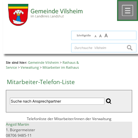
Zum Inhalt
,
zur Navigation
oder
zur Startseite
springen.
chließen
M
A
Schriftgröße
A
A
suche
Sie sind hier:
Gemeinde Vilsheim
>
Rathaus &
Service
>
Verwaltung
>
Mitarbeiter im Rathaus
Mitarbeiter-Telefon-Liste
Telefonliste der Mitarbeiter/innen der Verwaltung
Angstl Martin
1. Bürgermeister
08706 9485-11