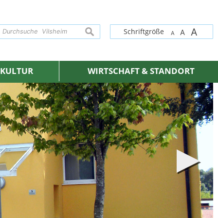
A
suchen
Schriftgröße
A
A
& KULTUR
WIRTSCHAFT & STANDORT