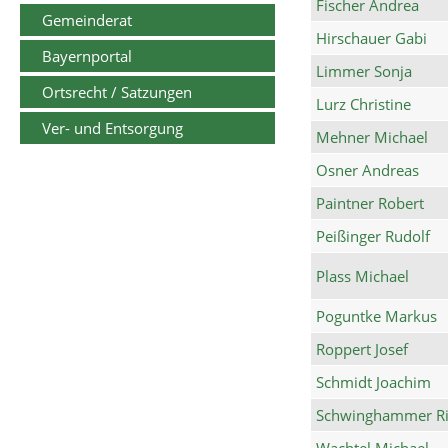
Fischer Andrea
Gemeinderat
Hirschauer Gabi
Bayernportal
Limmer Sonja
Ortsrecht / Satzungen
Lurz Christine
Ver- und Entsorgung
Mehner Michael
Osner Andreas
Paintner Robert
Peißinger Rudolf
Plass Michael
Poguntke Markus
Roppert Josef
Schmidt Joachim
Schwinghammer Ri
Wachtel Michael