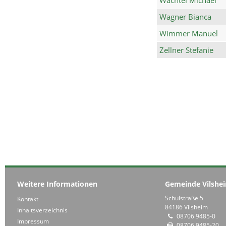
Wagner Bianca
Wimmer Manuel
Zellner Stefanie
Weitere Informationen
Gemeinde Vilshe
Schulstraße 5
Kontakt
84186 Vilsheim
Inhaltsverzeichnis
08706 9485-0
Impressum
08706 9485-20