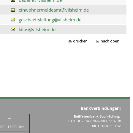
einwohnermeldeamt@vilsheim.de
geschaeftsleitung@vilsheim.de
kitas@vilsheim.de
drucken
nach oben
Bankverbindungen:
Raiffeisenbank Buch-Eching:
---
IBAN DE56 7436 9662 0000 5102 70
BIC GENODEF1EBV
:00 - 16:00 Uhr