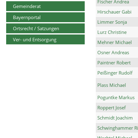
Fischer Andrea
Gemeinderat
Hirschauer Gabi
Bayernportal
Limmer Sonja
Ortsrecht / Satzungen
Lurz Christine
Ver- und Entsorgung
Mehner Michael
Osner Andreas
Paintner Robert
Peißinger Rudolf
Plass Michael
Poguntke Markus
Roppert Josef
Schmidt Joachim
Schwinghammer Ri
Wachtel Michael