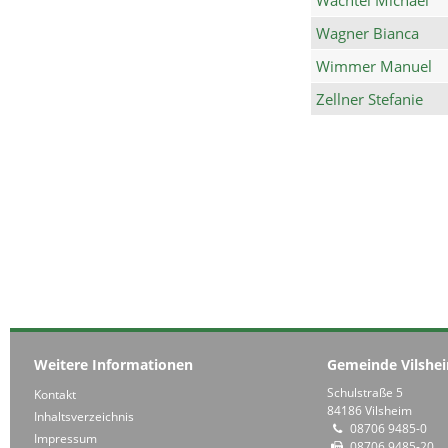
Wagner Bianca
Wimmer Manuel
Zellner Stefanie
Weitere Informationen
Gemeinde Vilshe
Schulstraße 5
Kontakt
84186 Vilsheim
Inhaltsverzeichnis
08706 9485-0
Impressum
08706 9485-20