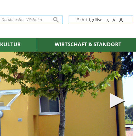
A
suchen
Schriftgröße
A
A
& KULTUR
WIRTSCHAFT & STANDORT