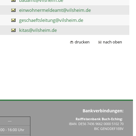
einwohnermeldeamt@vilsheim.de
geschaeftsleitung@vilsheim.de
kitas@vilsheim.de
drucken
nach oben
Bankverbindungen:
Raiffeisenbank Buch-Eching:
---
IBAN DE56 7436 9662 0000 5102 70
BIC GENODEF1EBV
:00 - 16:00 Uhr