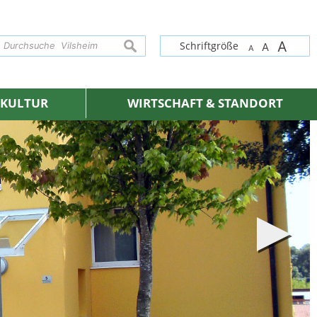
A
suchen
Schriftgröße
A
A
& KULTUR
WIRTSCHAFT & STANDORT