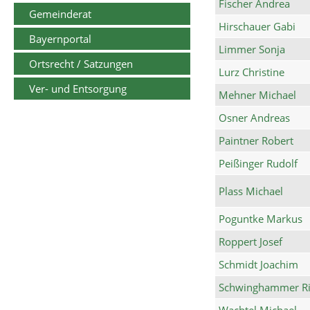
Fischer Andrea
Gemeinderat
Hirschauer Gabi
Bayernportal
Limmer Sonja
Ortsrecht / Satzungen
Lurz Christine
Ver- und Entsorgung
Mehner Michael
Osner Andreas
Paintner Robert
Peißinger Rudolf
Plass Michael
Poguntke Markus
Roppert Josef
Schmidt Joachim
Schwinghammer Ri
Wachtel Michael