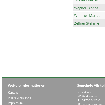
Wagner Bianca
Wimmer Manuel
Zellner Stefanie
Weitere Informationen
Gemeinde Vilshe
Schulstraße 5
Kontakt
84186 Vilsheim
Inhaltsverzeichnis
08706 9485-0
Impressum
08706 9485-20