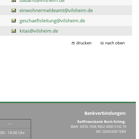
einwohnermeldeamt@vilsheim.de
geschaeftsleitung@vilsheim.de
kitas@vilsheim.de
drucken
nach oben
Bankverbindungen:
Raiffeisenbank Buch-Eching:
---
IBAN DE56 7436 9662 0000 5102 70
BIC GENODEF1EBV
:00 - 16:00 Uhr