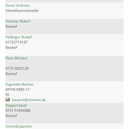
Osner Andreas
Altstoffsammelstelle
Paintner Robert
Bauhof
Peißinger Rudolf
01752713197
Bauhof
Plass Michael
0175 3820128
Bauhof
Poguntke Markus
08706 9485-17
05
bauamt@vilsheim.de
Roppert Josef
0151 51043086
Bauhof
Schmidt Joachim