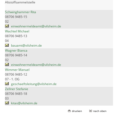
Altstoffsammelstelle
Schwinghammer Rita
08706 9485-15
02
einwohnermeldeamt@vilsheim.de
Wachtel Michael
08706 9485-13
04
bauamt@vilsheim.de
Wagner Bianca
08706 9485-14
02
einwohnermeldeamt@vilsheim.de
Wimmer Manuel
08706 9485-12
07 - 1. OG
geschaeftsleitung@vilsheim.de
Zellner Stefanie
08706 9485-18
03
kitas@vilsheim.de
drucken
nach oben