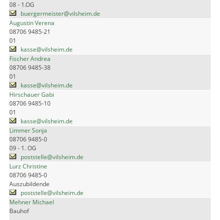
08 - 1.OG
buergermeister@vilsheim.de
Augustin Verena
08706 9485-21
01
kasse@vilsheim.de
Fischer Andrea
08706 9485-38
01
kasse@vilsheim.de
Hirschauer Gabi
08706 9485-10
01
kasse@vilsheim.de
Limmer Sonja
08706 9485-0
09 - 1. OG
poststelle@vilsheim.de
Lurz Christine
08706 9485-0
Auszubildende
poststelle@vilsheim.de
Mehner Michael
Bauhof