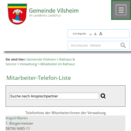
Zum Inhalt
,
zur Navigation
oder
zur Startseite
springen.
chließen
M
A
Schriftgröße
A
A
suche
Sie sind hier:
Gemeinde Vilsheim
>
Rathaus &
Service
>
Verwaltung
>
Mitarbeiter im Rathaus
Mitarbeiter-Telefon-Liste
Telefonliste der Mitarbeiter/innen der Verwaltung
Angstl Martin
1. Bürgermeister
08706 9485-11