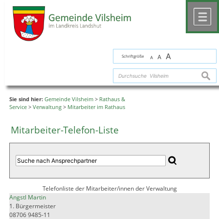
Zum Inhalt
,
zur Navigation
oder
zur Startseite
springen.
chließen
M
A
Schriftgröße
A
A
suche
Sie sind hier:
Gemeinde Vilsheim
>
Rathaus &
Service
>
Verwaltung
>
Mitarbeiter im Rathaus
Mitarbeiter-Telefon-Liste
Telefonliste der Mitarbeiter/innen der Verwaltung
Angstl Martin
1. Bürgermeister
08706 9485-11