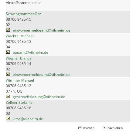
Altstoffsammelstelle
Schwinghammer Rita
08706 9485-15
02
einwohnermeldeamt@vilsheim.de
Wachtel Michael
08706 9485-13
04
bauamt@vilsheim.de
Wagner Bianca
08706 9485-14
02
einwohnermeldeamt@vilsheim.de
Wimmer Manuel
08706 9485-12
07 - 1. OG
geschaeftsleitung@vilsheim.de
Zellner Stefanie
08706 9485-18
03
kitas@vilsheim.de
drucken
nach oben