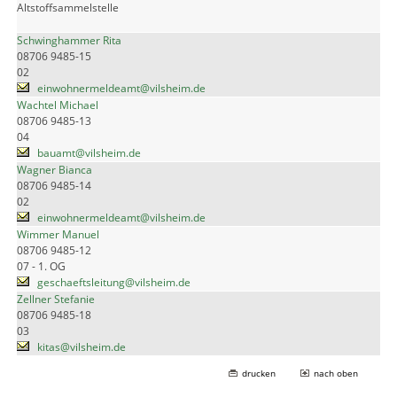
Altstoffsammelstelle
Schwinghammer Rita
08706 9485-15
02
einwohnermeldeamt@vilsheim.de
Wachtel Michael
08706 9485-13
04
bauamt@vilsheim.de
Wagner Bianca
08706 9485-14
02
einwohnermeldeamt@vilsheim.de
Wimmer Manuel
08706 9485-12
07 - 1. OG
geschaeftsleitung@vilsheim.de
Zellner Stefanie
08706 9485-18
03
kitas@vilsheim.de
drucken
nach oben