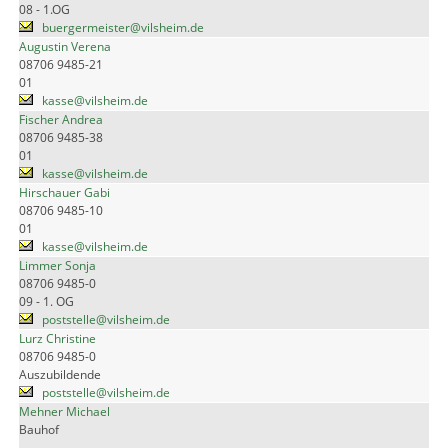
08 - 1.OG
buergermeister@vilsheim.de
Augustin Verena
08706 9485-21
01
kasse@vilsheim.de
Fischer Andrea
08706 9485-38
01
kasse@vilsheim.de
Hirschauer Gabi
08706 9485-10
01
kasse@vilsheim.de
Limmer Sonja
08706 9485-0
09 - 1. OG
poststelle@vilsheim.de
Lurz Christine
08706 9485-0
Auszubildende
poststelle@vilsheim.de
Mehner Michael
Bauhof