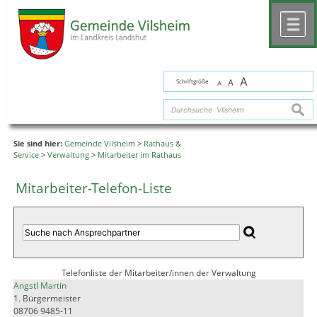
Zum Inhalt
,
zur Navigation
oder
zur Startseite
springen.
chließen
M
A
Schriftgröße
A
A
suche
Sie sind hier:
Gemeinde Vilsheim
>
Rathaus &
Service
>
Verwaltung
>
Mitarbeiter im Rathaus
Mitarbeiter-Telefon-Liste
Telefonliste der Mitarbeiter/innen der Verwaltung
Angstl Martin
1. Bürgermeister
08706 9485-11