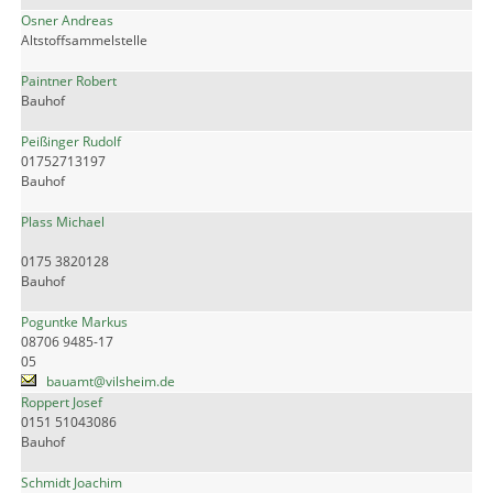
Osner Andreas
Altstoffsammelstelle
Paintner Robert
Bauhof
Peißinger Rudolf
01752713197
Bauhof
Plass Michael
0175 3820128
Bauhof
Poguntke Markus
08706 9485-17
05
bauamt@vilsheim.de
Roppert Josef
0151 51043086
Bauhof
Schmidt Joachim