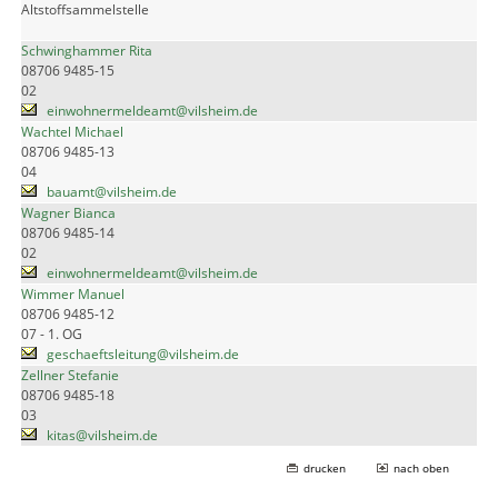
Altstoffsammelstelle
Schwinghammer Rita
08706 9485-15
02
einwohnermeldeamt@vilsheim.de
Wachtel Michael
08706 9485-13
04
bauamt@vilsheim.de
Wagner Bianca
08706 9485-14
02
einwohnermeldeamt@vilsheim.de
Wimmer Manuel
08706 9485-12
07 - 1. OG
geschaeftsleitung@vilsheim.de
Zellner Stefanie
08706 9485-18
03
kitas@vilsheim.de
drucken
nach oben