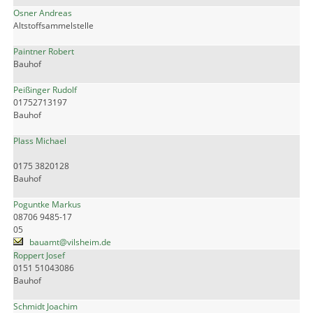
Osner Andreas
Altstoffsammelstelle
Paintner Robert
Bauhof
Peißinger Rudolf
01752713197
Bauhof
Plass Michael
0175 3820128
Bauhof
Poguntke Markus
08706 9485-17
05
bauamt@vilsheim.de
Roppert Josef
0151 51043086
Bauhof
Schmidt Joachim