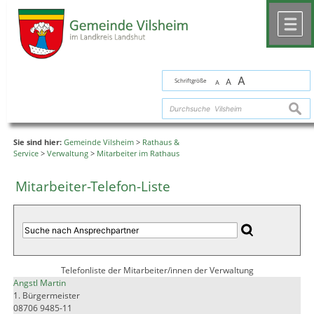
Zum Inhalt
,
zur Navigation
oder
zur Startseite
springen.
chließen
M
A
Schriftgröße
A
A
suche
Sie sind hier:
Gemeinde Vilsheim
>
Rathaus &
Service
>
Verwaltung
>
Mitarbeiter im Rathaus
Mitarbeiter-Telefon-Liste
Telefonliste der Mitarbeiter/innen der Verwaltung
Angstl Martin
1. Bürgermeister
08706 9485-11