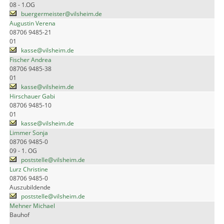
08 - 1.OG
buergermeister@vilsheim.de
Augustin Verena
08706 9485-21
01
kasse@vilsheim.de
Fischer Andrea
08706 9485-38
01
kasse@vilsheim.de
Hirschauer Gabi
08706 9485-10
01
kasse@vilsheim.de
Limmer Sonja
08706 9485-0
09 - 1. OG
poststelle@vilsheim.de
Lurz Christine
08706 9485-0
Auszubildende
poststelle@vilsheim.de
Mehner Michael
Bauhof