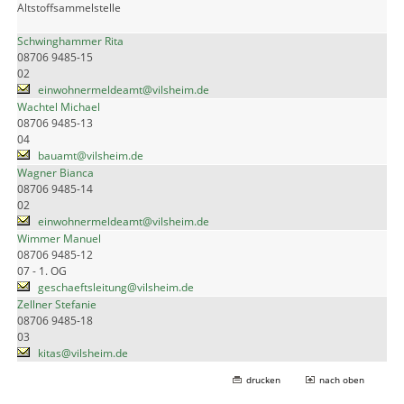
Altstoffsammelstelle
Schwinghammer Rita
08706 9485-15
02
einwohnermeldeamt@vilsheim.de
Wachtel Michael
08706 9485-13
04
bauamt@vilsheim.de
Wagner Bianca
08706 9485-14
02
einwohnermeldeamt@vilsheim.de
Wimmer Manuel
08706 9485-12
07 - 1. OG
geschaeftsleitung@vilsheim.de
Zellner Stefanie
08706 9485-18
03
kitas@vilsheim.de
drucken
nach oben