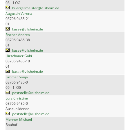
08 - 1.OG
buergermeister@vilsheim.de
Augustin Verena
08706 9485-21
01
kasse@vilsheim.de
Fischer Andrea
08706 9485-38
01
kasse@vilsheim.de
Hirschauer Gabi
08706 9485-10
01
kasse@vilsheim.de
Limmer Sonja
08706 9485-0
09 - 1. OG
poststelle@vilsheim.de
Lurz Christine
08706 9485-0
Auszubildende
poststelle@vilsheim.de
Mehner Michael
Bauhof