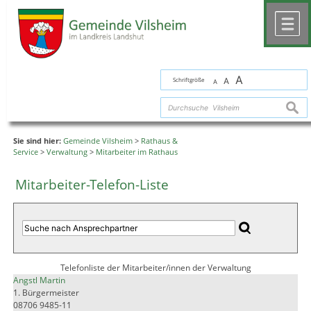
Zum Inhalt
,
zur Navigation
oder
zur Startseite
springen.
chließen
M
A
Schriftgröße
A
A
suche
Sie sind hier:
Gemeinde Vilsheim
>
Rathaus &
Service
>
Verwaltung
>
Mitarbeiter im Rathaus
Mitarbeiter-Telefon-Liste
Telefonliste der Mitarbeiter/innen der Verwaltung
Angstl Martin
1. Bürgermeister
08706 9485-11