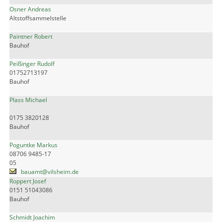
Osner Andreas
Altstoffsammelstelle
Paintner Robert
Bauhof
Peißinger Rudolf
01752713197
Bauhof
Plass Michael
0175 3820128
Bauhof
Poguntke Markus
08706 9485-17
05
bauamt@vilsheim.de
Roppert Josef
0151 51043086
Bauhof
Schmidt Joachim