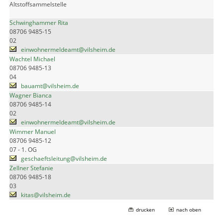
Altstoffsammelstelle
Schwinghammer Rita
08706 9485-15
02
einwohnermeldeamt@vilsheim.de
Wachtel Michael
08706 9485-13
04
bauamt@vilsheim.de
Wagner Bianca
08706 9485-14
02
einwohnermeldeamt@vilsheim.de
Wimmer Manuel
08706 9485-12
07 - 1. OG
geschaeftsleitung@vilsheim.de
Zellner Stefanie
08706 9485-18
03
kitas@vilsheim.de
drucken
nach oben