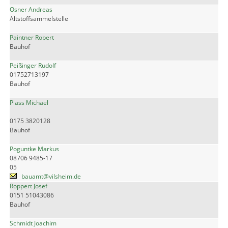
Osner Andreas
Altstoffsammelstelle
Paintner Robert
Bauhof
Peißinger Rudolf
01752713197
Bauhof
Plass Michael
0175 3820128
Bauhof
Poguntke Markus
08706 9485-17
05
bauamt@vilsheim.de
Roppert Josef
0151 51043086
Bauhof
Schmidt Joachim