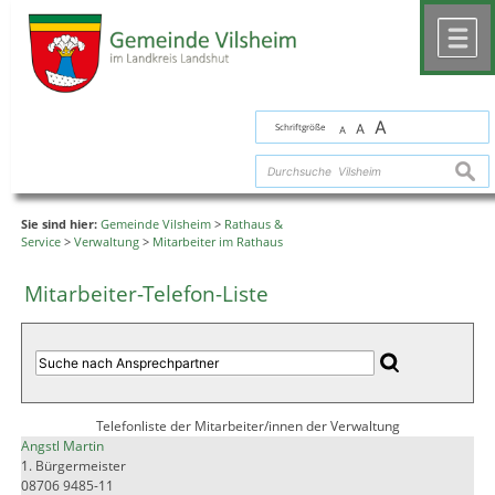
Zum Inhalt
,
zur Navigation
oder
zur Startseite
springen.
chließen
M
A
Schriftgröße
A
A
suche
Sie sind hier:
Gemeinde Vilsheim
>
Rathaus &
Service
>
Verwaltung
>
Mitarbeiter im Rathaus
Mitarbeiter-Telefon-Liste
Telefonliste der Mitarbeiter/innen der Verwaltung
Angstl Martin
1. Bürgermeister
08706 9485-11