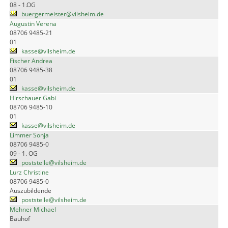
08 - 1.OG
buergermeister@vilsheim.de
Augustin Verena
08706 9485-21
01
kasse@vilsheim.de
Fischer Andrea
08706 9485-38
01
kasse@vilsheim.de
Hirschauer Gabi
08706 9485-10
01
kasse@vilsheim.de
Limmer Sonja
08706 9485-0
09 - 1. OG
poststelle@vilsheim.de
Lurz Christine
08706 9485-0
Auszubildende
poststelle@vilsheim.de
Mehner Michael
Bauhof