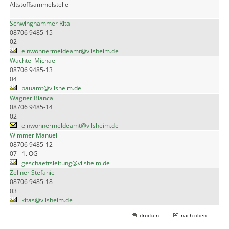
Altstoffsammelstelle
Schwinghammer Rita
08706 9485-15
02
einwohnermeldeamt@vilsheim.de
Wachtel Michael
08706 9485-13
04
bauamt@vilsheim.de
Wagner Bianca
08706 9485-14
02
einwohnermeldeamt@vilsheim.de
Wimmer Manuel
08706 9485-12
07 - 1. OG
geschaeftsleitung@vilsheim.de
Zellner Stefanie
08706 9485-18
03
kitas@vilsheim.de
drucken
nach oben