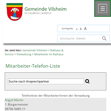
Zum Inhalt
,
zur Navigation
oder
zur Startseite
springen.
chließen
M
A
Schriftgröße
A
A
suche
Sie sind hier:
Gemeinde Vilsheim
>
Rathaus &
Service
>
Verwaltung
>
Mitarbeiter im Rathaus
Mitarbeiter-Telefon-Liste
Telefonliste der Mitarbeiter/innen der Verwaltung
Angstl Martin
1. Bürgermeister
08706 9485-11