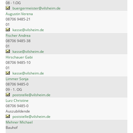
08 - 1.OG
buergermeister@vilsheim.de
Augustin Verena
08706 9485-21
01
kasse@vilsheim.de
Fischer Andrea
08706 9485-38
01
kasse@vilsheim.de
Hirschauer Gabi
08706 9485-10
01
kasse@vilsheim.de
Limmer Sonja
08706 9485-0
09 - 1. OG
poststelle@vilsheim.de
Lurz Christine
08706 9485-0
Auszubildende
poststelle@vilsheim.de
Mehner Michael
Bauhof