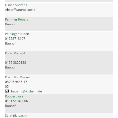
Osner Andreas
Altstoffsammelstelle
Paintner Robert
Bauhof
Peißinger Rudolf
01752713197
Bauhof
Plass Michael
0175 3820128
Bauhof
Poguntke Markus
08706 9485-17
05
bauamt@vilsheim.de
Roppert Josef
0151 51043086
Bauhof
Schmidt Joachim