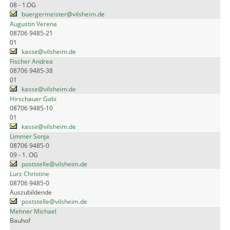
08 - 1.OG
buergermeister@vilsheim.de
Augustin Verena
08706 9485-21
01
kasse@vilsheim.de
Fischer Andrea
08706 9485-38
01
kasse@vilsheim.de
Hirschauer Gabi
08706 9485-10
01
kasse@vilsheim.de
Limmer Sonja
08706 9485-0
09 - 1. OG
poststelle@vilsheim.de
Lurz Christine
08706 9485-0
Auszubildende
poststelle@vilsheim.de
Mehner Michael
Bauhof