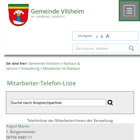
Zum Inhalt
,
zur Navigation
oder
zur Startseite
springen.
chließen
M
A
Schriftgröße
A
A
suche
Sie sind hier:
Gemeinde Vilsheim
>
Rathaus &
Service
>
Verwaltung
>
Mitarbeiter im Rathaus
Mitarbeiter-Telefon-Liste
Telefonliste der Mitarbeiter/innen der Verwaltung
Angstl Martin
1. Bürgermeister
08706 9485-11