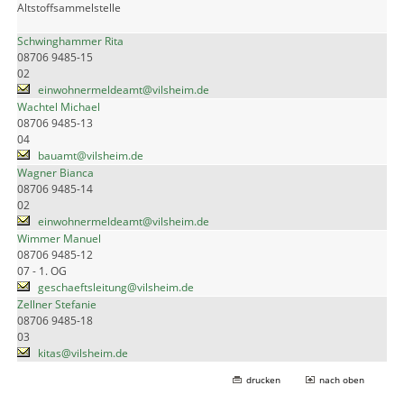
Altstoffsammelstelle
Schwinghammer Rita
08706 9485-15
02
einwohnermeldeamt@vilsheim.de
Wachtel Michael
08706 9485-13
04
bauamt@vilsheim.de
Wagner Bianca
08706 9485-14
02
einwohnermeldeamt@vilsheim.de
Wimmer Manuel
08706 9485-12
07 - 1. OG
geschaeftsleitung@vilsheim.de
Zellner Stefanie
08706 9485-18
03
kitas@vilsheim.de
drucken
nach oben