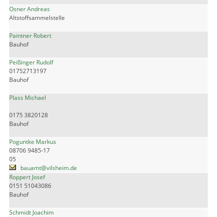
Osner Andreas
Altstoffsammelstelle
Paintner Robert
Bauhof
Peißinger Rudolf
01752713197
Bauhof
Plass Michael
0175 3820128
Bauhof
Poguntke Markus
08706 9485-17
05
bauamt@vilsheim.de
Roppert Josef
0151 51043086
Bauhof
Schmidt Joachim