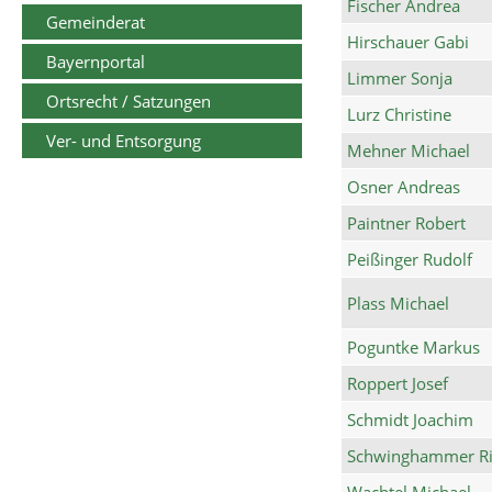
Fischer Andrea
Gemeinderat
Hirschauer Gabi
Bayernportal
Limmer Sonja
Ortsrecht / Satzungen
Lurz Christine
Ver- und Entsorgung
Mehner Michael
Osner Andreas
Paintner Robert
Peißinger Rudolf
Plass Michael
Poguntke Markus
Roppert Josef
Schmidt Joachim
Schwinghammer Ri
Wachtel Michael