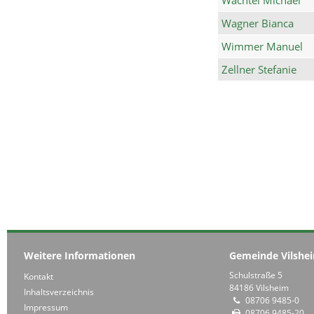
Wagner Bianca
Wimmer Manuel
Zellner Stefanie
Weitere Informationen
Gemeinde Vilshe
Schulstraße 5
Kontakt
84186 Vilsheim
Inhaltsverzeichnis
08706 9485-0
Impressum
08706 9485-20