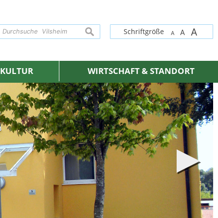
A
suchen
Schriftgröße
A
A
& KULTUR
WIRTSCHAFT & STANDORT