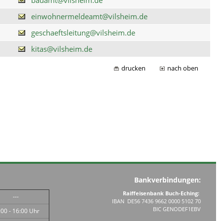
einwohnermeldeamt@vilsheim.de
geschaeftsleitung@vilsheim.de
kitas@vilsheim.de
drucken
nach oben
Bankverbindungen:
Raiffeisenbank Buch-Eching:
---
IBAN DE56 7436 9662 0000 5102 70
BIC GENODEF1EBV
:00 - 16:00 Uhr