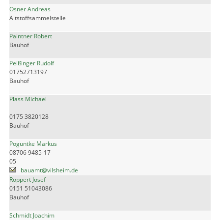
Osner Andreas
Altstoffsammelstelle
Paintner Robert
Bauhof
Peißinger Rudolf
01752713197
Bauhof
Plass Michael
0175 3820128
Bauhof
Poguntke Markus
08706 9485-17
05
bauamt@vilsheim.de
Roppert Josef
0151 51043086
Bauhof
Schmidt Joachim