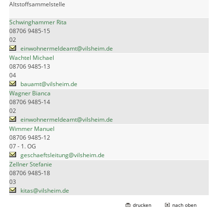
Altstoffsammelstelle
Schwinghammer Rita
08706 9485-15
02
einwohnermeldeamt@vilsheim.de
Wachtel Michael
08706 9485-13
04
bauamt@vilsheim.de
Wagner Bianca
08706 9485-14
02
einwohnermeldeamt@vilsheim.de
Wimmer Manuel
08706 9485-12
07 - 1. OG
geschaeftsleitung@vilsheim.de
Zellner Stefanie
08706 9485-18
03
kitas@vilsheim.de
drucken
nach oben