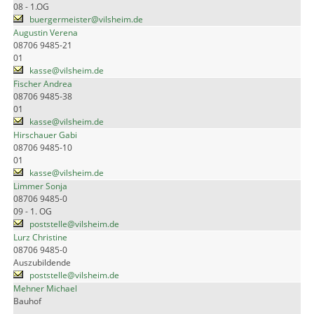
08 - 1.OG
buergermeister@vilsheim.de
Augustin Verena
08706 9485-21
01
kasse@vilsheim.de
Fischer Andrea
08706 9485-38
01
kasse@vilsheim.de
Hirschauer Gabi
08706 9485-10
01
kasse@vilsheim.de
Limmer Sonja
08706 9485-0
09 - 1. OG
poststelle@vilsheim.de
Lurz Christine
08706 9485-0
Auszubildende
poststelle@vilsheim.de
Mehner Michael
Bauhof