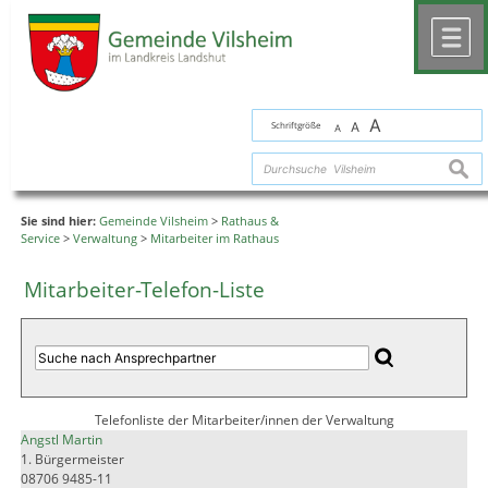
Zum Inhalt
,
zur Navigation
oder
zur Startseite
springen.
chließen
M
A
Schriftgröße
A
A
suche
Sie sind hier:
Gemeinde Vilsheim
>
Rathaus &
Service
>
Verwaltung
>
Mitarbeiter im Rathaus
Mitarbeiter-Telefon-Liste
Telefonliste der Mitarbeiter/innen der Verwaltung
Angstl Martin
1. Bürgermeister
08706 9485-11