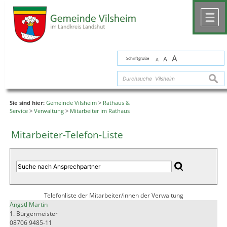
Zum Inhalt
,
zur Navigation
oder
zur Startseite
springen.
chließen
M
A
Schriftgröße
A
A
suche
Sie sind hier:
Gemeinde Vilsheim
>
Rathaus &
Service
>
Verwaltung
>
Mitarbeiter im Rathaus
Mitarbeiter-Telefon-Liste
Telefonliste der Mitarbeiter/innen der Verwaltung
Angstl Martin
1. Bürgermeister
08706 9485-11