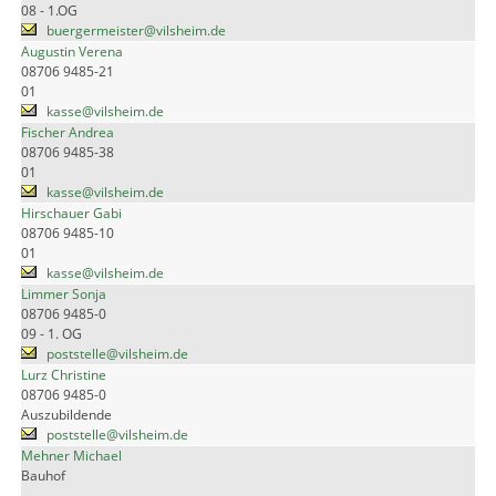
08 - 1.OG
buergermeister@vilsheim.de
Augustin Verena
08706 9485-21
01
kasse@vilsheim.de
Fischer Andrea
08706 9485-38
01
kasse@vilsheim.de
Hirschauer Gabi
08706 9485-10
01
kasse@vilsheim.de
Limmer Sonja
08706 9485-0
09 - 1. OG
poststelle@vilsheim.de
Lurz Christine
08706 9485-0
Auszubildende
poststelle@vilsheim.de
Mehner Michael
Bauhof