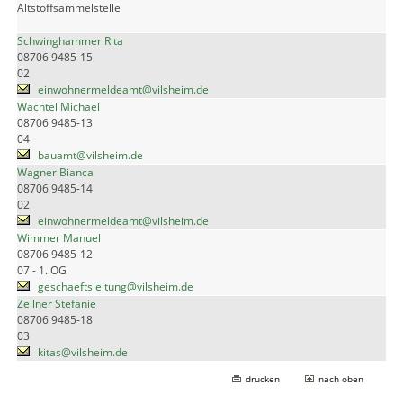
Altstoffsammelstelle
Schwinghammer Rita
08706 9485-15
02
einwohnermeldeamt@vilsheim.de
Wachtel Michael
08706 9485-13
04
bauamt@vilsheim.de
Wagner Bianca
08706 9485-14
02
einwohnermeldeamt@vilsheim.de
Wimmer Manuel
08706 9485-12
07 - 1. OG
geschaeftsleitung@vilsheim.de
Zellner Stefanie
08706 9485-18
03
kitas@vilsheim.de
drucken
nach oben