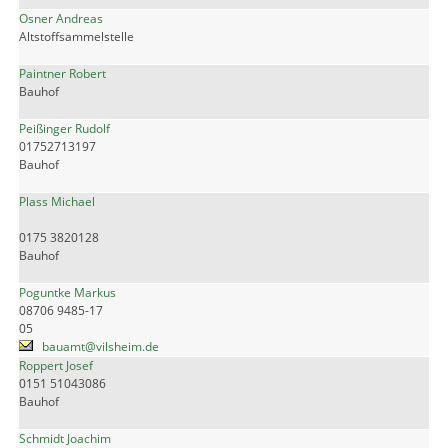
Osner Andreas
Altstoffsammelstelle
Paintner Robert
Bauhof
Peißinger Rudolf
01752713197
Bauhof
Plass Michael
0175 3820128
Bauhof
Poguntke Markus
08706 9485-17
05
bauamt@vilsheim.de
Roppert Josef
0151 51043086
Bauhof
Schmidt Joachim