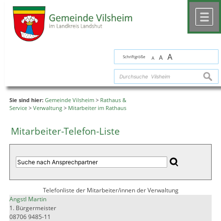
Zum Inhalt
,
zur Navigation
oder
zur Startseite
springen.
chließen
M
A
Schriftgröße
A
A
suche
Sie sind hier:
Gemeinde Vilsheim
>
Rathaus &
Service
>
Verwaltung
>
Mitarbeiter im Rathaus
Mitarbeiter-Telefon-Liste
Telefonliste der Mitarbeiter/innen der Verwaltung
Angstl Martin
1. Bürgermeister
08706 9485-11