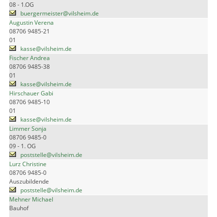
08 - 1.OG
buergermeister@vilsheim.de
Augustin Verena
08706 9485-21
01
kasse@vilsheim.de
Fischer Andrea
08706 9485-38
01
kasse@vilsheim.de
Hirschauer Gabi
08706 9485-10
01
kasse@vilsheim.de
Limmer Sonja
08706 9485-0
09 - 1. OG
poststelle@vilsheim.de
Lurz Christine
08706 9485-0
Auszubildende
poststelle@vilsheim.de
Mehner Michael
Bauhof