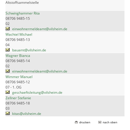
Altstoffsammelstelle
Schwinghammer Rita
08706 9485-15
02
einwohnermeldeamt@vilsheim.de
Wachtel Michael
08706 9485-13
04
bauamt@vilsheim.de
Wagner Bianca
08706 9485-14
02
einwohnermeldeamt@vilsheim.de
Wimmer Manuel
08706 9485-12
07 - 1. OG
geschaeftsleitung@vilsheim.de
Zellner Stefanie
08706 9485-18
03
kitas@vilsheim.de
drucken
nach oben