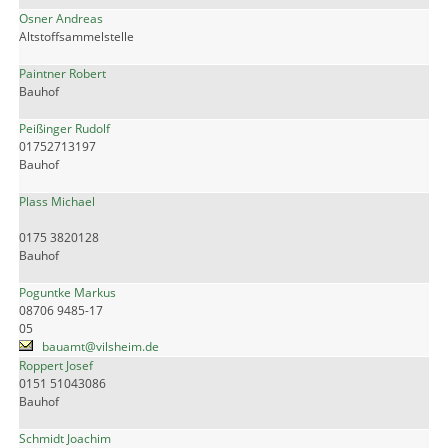
Osner Andreas
Altstoffsammelstelle
Paintner Robert
Bauhof
Peißinger Rudolf
01752713197
Bauhof
Plass Michael
0175 3820128
Bauhof
Poguntke Markus
08706 9485-17
05
bauamt@vilsheim.de
Roppert Josef
0151 51043086
Bauhof
Schmidt Joachim