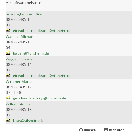
Altstoffsammelstelle
Schwinghammer Rita
08706 9485-15
02
einwohnermeldeamt@vilsheim.de
Wachtel Michael
08706 9485-13
04
bauamt@vilsheim.de
Wagner Bianca
08706 9485-14
02
einwohnermeldeamt@vilsheim.de
Wimmer Manuel
08706 9485-12
07 - 1. OG
geschaeftsleitung@vilsheim.de
Zellner Stefanie
08706 9485-18
03
kitas@vilsheim.de
drucken
nach oben