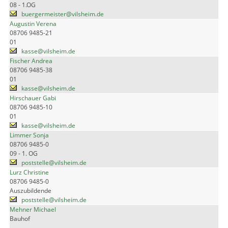
08 - 1.OG
buergermeister@vilsheim.de
Augustin Verena
08706 9485-21
01
kasse@vilsheim.de
Fischer Andrea
08706 9485-38
01
kasse@vilsheim.de
Hirschauer Gabi
08706 9485-10
01
kasse@vilsheim.de
Limmer Sonja
08706 9485-0
09 - 1. OG
poststelle@vilsheim.de
Lurz Christine
08706 9485-0
Auszubildende
poststelle@vilsheim.de
Mehner Michael
Bauhof