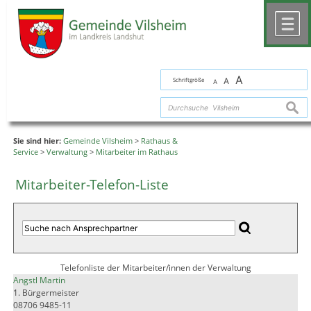
Zum Inhalt
,
zur Navigation
oder
zur Startseite
springen.
chließen
M
A
Schriftgröße
A
A
suche
Sie sind hier:
Gemeinde Vilsheim
>
Rathaus &
Service
>
Verwaltung
>
Mitarbeiter im Rathaus
Mitarbeiter-Telefon-Liste
Telefonliste der Mitarbeiter/innen der Verwaltung
Angstl Martin
1. Bürgermeister
08706 9485-11