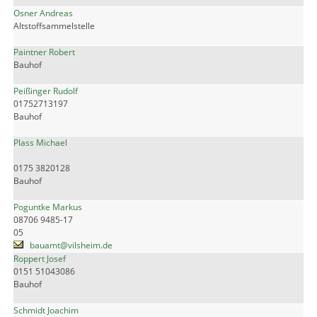
Osner Andreas
Altstoffsammelstelle
Paintner Robert
Bauhof
Peißinger Rudolf
01752713197
Bauhof
Plass Michael
0175 3820128
Bauhof
Poguntke Markus
08706 9485-17
05
bauamt@vilsheim.de
Roppert Josef
0151 51043086
Bauhof
Schmidt Joachim