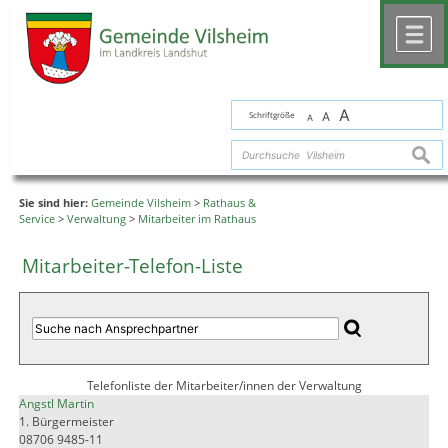
Zum Inhalt
,
zur Navigation
oder
zur Startseite
springen.
chließen
M
A
Schriftgröße
A
A
suche
Sie sind hier:
Gemeinde Vilsheim
>
Rathaus &
Service
>
Verwaltung
>
Mitarbeiter im Rathaus
Mitarbeiter-Telefon-Liste
Telefonliste der Mitarbeiter/innen der Verwaltung
Angstl Martin
1. Bürgermeister
08706 9485-11