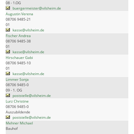
08 - 1.OG
buergermeister@vilsheim.de
Augustin Verena
08706 9485-21
01
kasse@vilsheim.de
Fischer Andrea
08706 9485-38
01
kasse@vilsheim.de
Hirschauer Gabi
08706 9485-10
01
kasse@vilsheim.de
Limmer Sonja
08706 9485-0
09 - 1. OG
poststelle@vilsheim.de
Lurz Christine
08706 9485-0
Auszubildende
poststelle@vilsheim.de
Mehner Michael
Bauhof