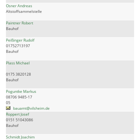
Osner Andreas
Altstoffsammelstelle
Paintner Robert
Bauhof
Peißinger Rudolf
01752713197
Bauhof
Plass Michael
0175 3820128
Bauhof
Poguntke Markus
08706 9485-17
05
bauamt@vilsheim.de
Roppert Josef
0151 51043086
Bauhof
Schmidt Joachim