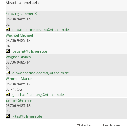
Altstoffsammelstelle
Schwinghammer Rita
08706 9485-15
02
einwohnermeldeamt@vilsheim.de
Wachtel Michael
08706 9485-13
04
bauamt@vilsheim.de
Wagner Bianca
08706 9485-14
02
einwohnermeldeamt@vilsheim.de
Wimmer Manuel
08706 9485-12
07 - 1. OG
geschaeftsleitung@vilsheim.de
Zellner Stefanie
08706 9485-18
03
kitas@vilsheim.de
drucken
nach oben