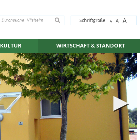
A
suchen
Schriftgröße
A
A
& KULTUR
WIRTSCHAFT & STANDORT