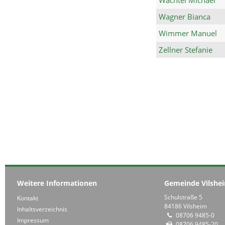
Wagner Bianca
Wimmer Manuel
Zellner Stefanie
Weitere Informationen
Gemeinde Vilshe
Schulstraße 5
Kontakt
84186 Vilsheim
Inhaltsverzeichnis
08706 9485-0
Impressum
08706 9485-20