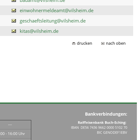
einwohnermeldeamt@vilsheim.de
geschaeftsleitung@vilsheim.de
kitas@vilsheim.de
drucken
nach oben
Bankverbindungen:
Raiffeisenbank Buch-Eching:
---
IBAN DE56 7436 9662 0000 5102 70
BIC GENODEF1EBV
:00 - 16:00 Uhr