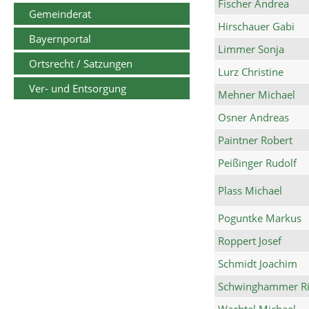
Fischer Andrea
Gemeinderat
Hirschauer Gabi
Bayernportal
Limmer Sonja
Ortsrecht / Satzungen
Lurz Christine
Ver- und Entsorgung
Mehner Michael
Osner Andreas
Paintner Robert
Peißinger Rudolf
Plass Michael
Poguntke Markus
Roppert Josef
Schmidt Joachim
Schwinghammer Ri
Wachtel Michael