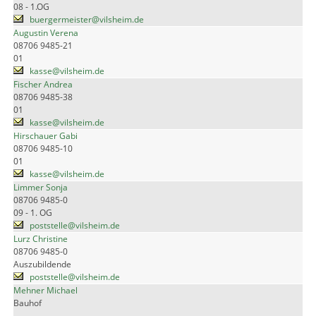
08 - 1.OG
buergermeister@vilsheim.de
Augustin Verena
08706 9485-21
01
kasse@vilsheim.de
Fischer Andrea
08706 9485-38
01
kasse@vilsheim.de
Hirschauer Gabi
08706 9485-10
01
kasse@vilsheim.de
Limmer Sonja
08706 9485-0
09 - 1. OG
poststelle@vilsheim.de
Lurz Christine
08706 9485-0
Auszubildende
poststelle@vilsheim.de
Mehner Michael
Bauhof