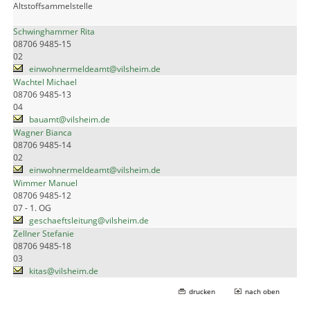
Altstoffsammelstelle
Schwinghammer Rita
08706 9485-15
02
einwohnermeldeamt@vilsheim.de
Wachtel Michael
08706 9485-13
04
bauamt@vilsheim.de
Wagner Bianca
08706 9485-14
02
einwohnermeldeamt@vilsheim.de
Wimmer Manuel
08706 9485-12
07 - 1. OG
geschaeftsleitung@vilsheim.de
Zellner Stefanie
08706 9485-18
03
kitas@vilsheim.de
drucken
nach oben