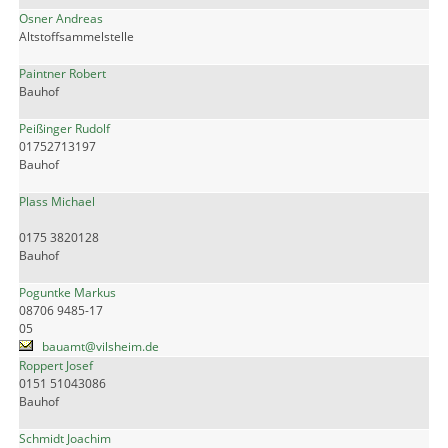
Osner Andreas
Altstoffsammelstelle
Paintner Robert
Bauhof
Peißinger Rudolf
01752713197
Bauhof
Plass Michael
0175 3820128
Bauhof
Poguntke Markus
08706 9485-17
05
bauamt@vilsheim.de
Roppert Josef
0151 51043086
Bauhof
Schmidt Joachim