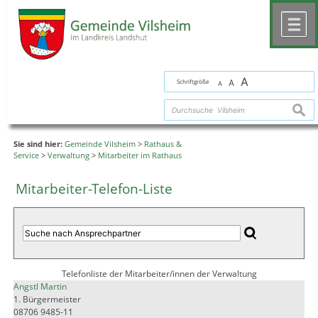
Zum Inhalt
,
zur Navigation
oder
zur Startseite
springen.
chließen
M
A
Schriftgröße
A
A
suche
Sie sind hier:
Gemeinde Vilsheim
>
Rathaus &
Service
>
Verwaltung
>
Mitarbeiter im Rathaus
Mitarbeiter-Telefon-Liste
Telefonliste der Mitarbeiter/innen der Verwaltung
Angstl Martin
1. Bürgermeister
08706 9485-11