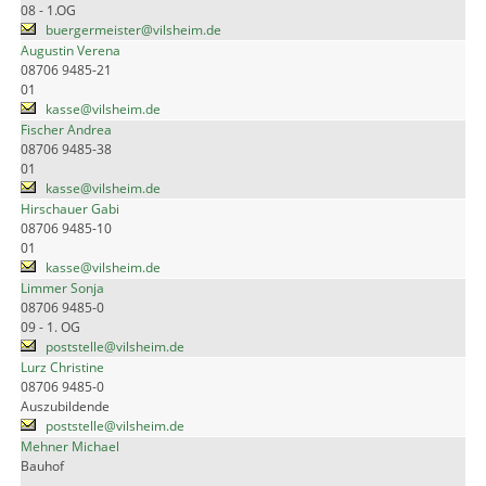
08 - 1.OG
buergermeister@vilsheim.de
Augustin Verena
08706 9485-21
01
kasse@vilsheim.de
Fischer Andrea
08706 9485-38
01
kasse@vilsheim.de
Hirschauer Gabi
08706 9485-10
01
kasse@vilsheim.de
Limmer Sonja
08706 9485-0
09 - 1. OG
poststelle@vilsheim.de
Lurz Christine
08706 9485-0
Auszubildende
poststelle@vilsheim.de
Mehner Michael
Bauhof