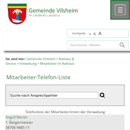
Zum Inhalt
,
zur Navigation
oder
zur Startseite
springen.
chließen
M
A
Schriftgröße
A
A
suche
Sie sind hier:
Gemeinde Vilsheim
>
Rathaus &
Service
>
Verwaltung
>
Mitarbeiter im Rathaus
Mitarbeiter-Telefon-Liste
Telefonliste der Mitarbeiter/innen der Verwaltung
Angstl Martin
1. Bürgermeister
08706 9485-11