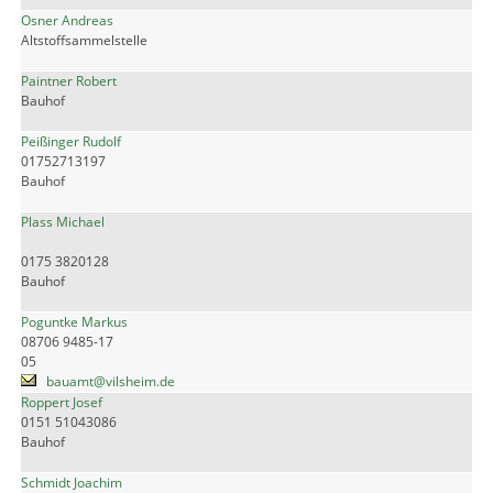
Osner Andreas
Altstoffsammelstelle
Paintner Robert
Bauhof
Peißinger Rudolf
01752713197
Bauhof
Plass Michael
0175 3820128
Bauhof
Poguntke Markus
08706 9485-17
05
bauamt@vilsheim.de
Roppert Josef
0151 51043086
Bauhof
Schmidt Joachim