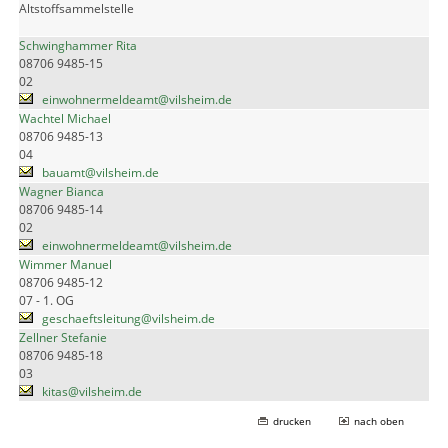
Altstoffsammelstelle
Schwinghammer Rita
08706 9485-15
02
einwohnermeldeamt@vilsheim.de
Wachtel Michael
08706 9485-13
04
bauamt@vilsheim.de
Wagner Bianca
08706 9485-14
02
einwohnermeldeamt@vilsheim.de
Wimmer Manuel
08706 9485-12
07 - 1. OG
geschaeftsleitung@vilsheim.de
Zellner Stefanie
08706 9485-18
03
kitas@vilsheim.de
drucken
nach oben