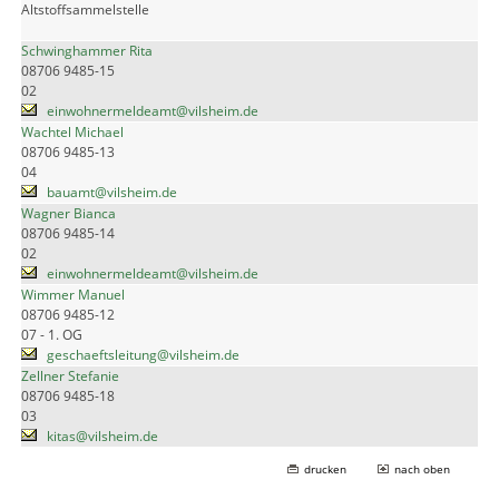
Altstoffsammelstelle
Schwinghammer Rita
08706 9485-15
02
einwohnermeldeamt@vilsheim.de
Wachtel Michael
08706 9485-13
04
bauamt@vilsheim.de
Wagner Bianca
08706 9485-14
02
einwohnermeldeamt@vilsheim.de
Wimmer Manuel
08706 9485-12
07 - 1. OG
geschaeftsleitung@vilsheim.de
Zellner Stefanie
08706 9485-18
03
kitas@vilsheim.de
drucken
nach oben