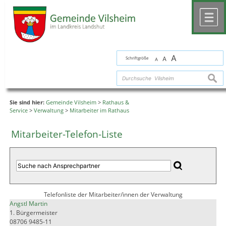
Zum Inhalt
,
zur Navigation
oder
zur Startseite
springen.
chließen
M
A
Schriftgröße
A
A
suche
Sie sind hier:
Gemeinde Vilsheim
>
Rathaus &
Service
>
Verwaltung
>
Mitarbeiter im Rathaus
Mitarbeiter-Telefon-Liste
Telefonliste der Mitarbeiter/innen der Verwaltung
Angstl Martin
1. Bürgermeister
08706 9485-11