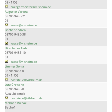
08 - 1.OG
buergermeister@vilsheim.de
Augustin Verena
08706 9485-21
01
kasse@vilsheim.de
Fischer Andrea
08706 9485-38
01
kasse@vilsheim.de
Hirschauer Gabi
08706 9485-10
01
kasse@vilsheim.de
Limmer Sonja
08706 9485-0
09 - 1. OG
poststelle@vilsheim.de
Lurz Christine
08706 9485-0
Auszubildende
poststelle@vilsheim.de
Mehner Michael
Bauhof