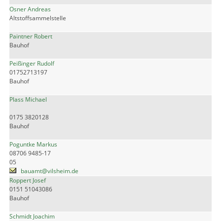
Osner Andreas
Altstoffsammelstelle
Paintner Robert
Bauhof
Peißinger Rudolf
01752713197
Bauhof
Plass Michael
0175 3820128
Bauhof
Poguntke Markus
08706 9485-17
05
bauamt@vilsheim.de
Roppert Josef
0151 51043086
Bauhof
Schmidt Joachim