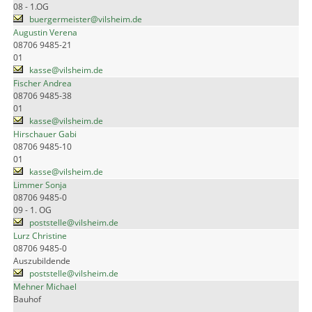
08 - 1.OG
buergermeister@vilsheim.de
Augustin Verena
08706 9485-21
01
kasse@vilsheim.de
Fischer Andrea
08706 9485-38
01
kasse@vilsheim.de
Hirschauer Gabi
08706 9485-10
01
kasse@vilsheim.de
Limmer Sonja
08706 9485-0
09 - 1. OG
poststelle@vilsheim.de
Lurz Christine
08706 9485-0
Auszubildende
poststelle@vilsheim.de
Mehner Michael
Bauhof