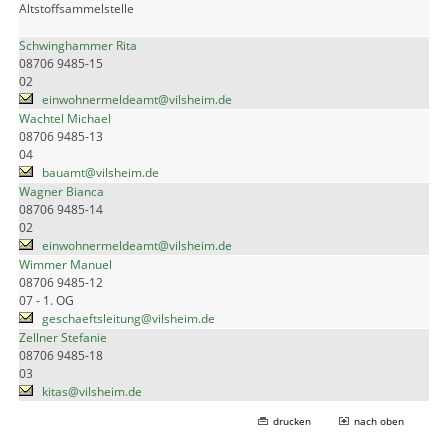
Altstoffsammelstelle
Schwinghammer Rita
08706 9485-15
02
einwohnermeldeamt@vilsheim.de
Wachtel Michael
08706 9485-13
04
bauamt@vilsheim.de
Wagner Bianca
08706 9485-14
02
einwohnermeldeamt@vilsheim.de
Wimmer Manuel
08706 9485-12
07 - 1. OG
geschaeftsleitung@vilsheim.de
Zellner Stefanie
08706 9485-18
03
kitas@vilsheim.de
drucken
nach oben