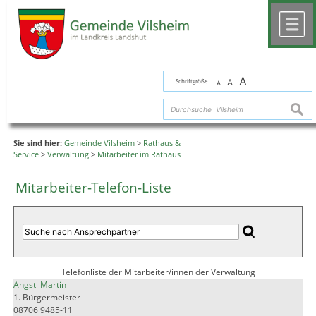
Zum Inhalt
,
zur Navigation
oder
zur Startseite
springen.
chließen
M
A
Schriftgröße
A
A
suche
Sie sind hier:
Gemeinde Vilsheim
>
Rathaus &
Service
>
Verwaltung
>
Mitarbeiter im Rathaus
Mitarbeiter-Telefon-Liste
Telefonliste der Mitarbeiter/innen der Verwaltung
Angstl Martin
1. Bürgermeister
08706 9485-11