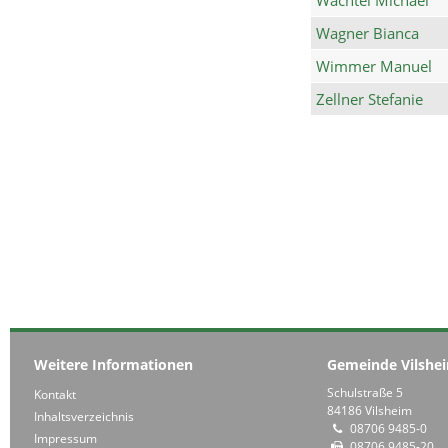
Wagner Bianca
Wimmer Manuel
Zellner Stefanie
Weitere Informationen
Gemeinde Vilshe
Schulstraße 5
Kontakt
84186 Vilsheim
Inhaltsverzeichnis
08706 9485-0
Impressum
08706 9485-20