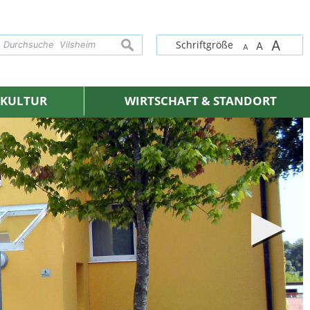
A
suchen
Schriftgröße
A
A
& KULTUR
WIRTSCHAFT & STANDORT