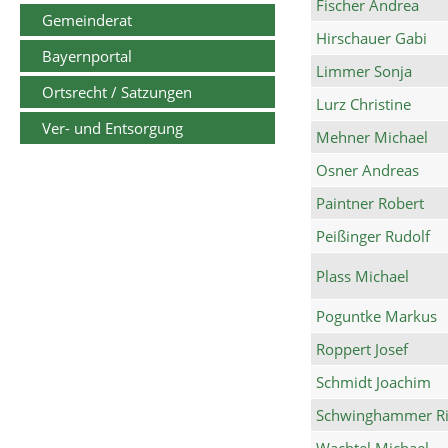
Fischer Andrea
Gemeinderat
Hirschauer Gabi
Bayernportal
Limmer Sonja
Ortsrecht / Satzungen
Lurz Christine
Ver- und Entsorgung
Mehner Michael
Osner Andreas
Paintner Robert
Peißinger Rudolf
Plass Michael
Poguntke Markus
Roppert Josef
Schmidt Joachim
Schwinghammer Ri
Wachtel Michael