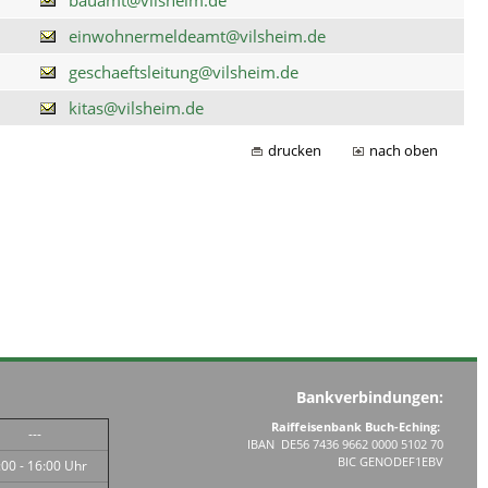
einwohnermeldeamt@vilsheim.de
geschaeftsleitung@vilsheim.de
kitas@vilsheim.de
drucken
nach oben
Bankverbindungen:
Raiffeisenbank Buch-Eching:
---
IBAN DE56 7436 9662 0000 5102 70
BIC GENODEF1EBV
:00 - 16:00 Uhr