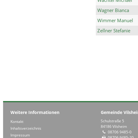
Wagner Bianca
Wimmer Manuel
Zellner Stefanie
Weitere Informationen
Gemeinde Vilshe
Schulstraße 5
Kontakt
84186 Vilsheim
Inhaltsverzeichnis
08706 9485-0
Impressum
08706 9485-20