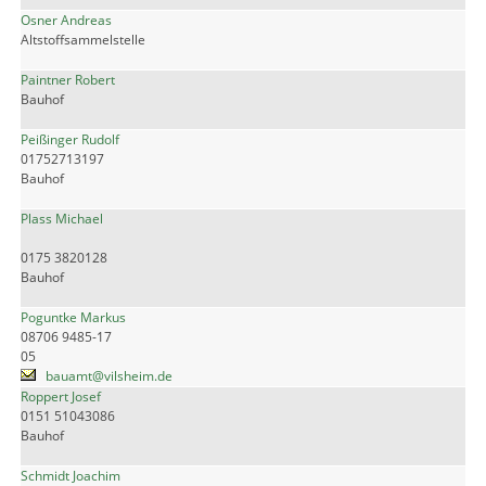
Osner Andreas
Altstoffsammelstelle
Paintner Robert
Bauhof
Peißinger Rudolf
01752713197
Bauhof
Plass Michael
0175 3820128
Bauhof
Poguntke Markus
08706 9485-17
05
bauamt@vilsheim.de
Roppert Josef
0151 51043086
Bauhof
Schmidt Joachim