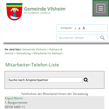
Zum Inhalt
,
zur Navigation
oder
zur Startseite
springen.
chließen
M
A
Schriftgröße
A
A
suche
Sie sind hier:
Gemeinde Vilsheim
>
Rathaus &
Service
>
Verwaltung
>
Mitarbeiter im Rathaus
Mitarbeiter-Telefon-Liste
Telefonliste der Mitarbeiter/innen der Verwaltung
Angstl Martin
1. Bürgermeister
08706 9485-11