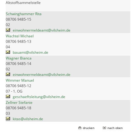
Altstoffsammelstelle
Schwinghammer Rita
08706 9485-15
02
einwohnermeldeamt@vilsheim.de
Wachtel Michael
08706 9485-13
04
bauamt@vilsheim.de
Wagner Bianca
08706 9485-14
02
einwohnermeldeamt@vilsheim.de
Wimmer Manuel
08706 9485-12
07 - 1. OG
geschaeftsleitung@vilsheim.de
Zellner Stefanie
08706 9485-18
03
kitas@vilsheim.de
drucken
nach oben