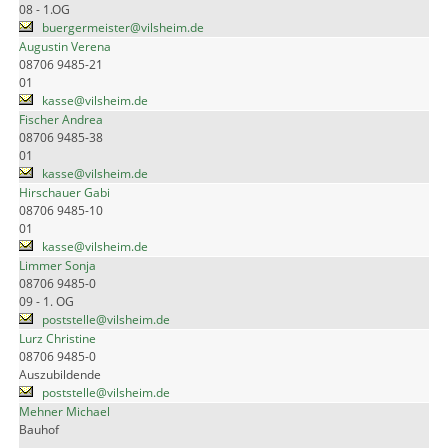
08 - 1.OG
buergermeister@vilsheim.de
Augustin Verena
08706 9485-21
01
kasse@vilsheim.de
Fischer Andrea
08706 9485-38
01
kasse@vilsheim.de
Hirschauer Gabi
08706 9485-10
01
kasse@vilsheim.de
Limmer Sonja
08706 9485-0
09 - 1. OG
poststelle@vilsheim.de
Lurz Christine
08706 9485-0
Auszubildende
poststelle@vilsheim.de
Mehner Michael
Bauhof