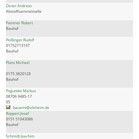
Osner Andreas
Altstoffsammelstelle
Paintner Robert
Bauhof
Peißinger Rudolf
01752713197
Bauhof
Plass Michael
0175 3820128
Bauhof
Poguntke Markus
08706 9485-17
05
bauamt@vilsheim.de
Roppert Josef
0151 51043086
Bauhof
Schmidt Joachim