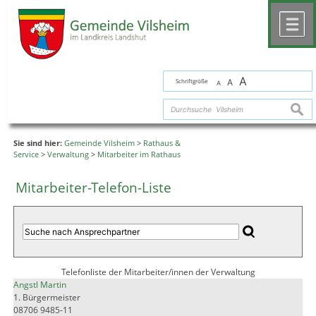
Zum Inhalt
,
zur Navigation
oder
zur Startseite
springen.
chließen
M
A
Schriftgröße
A
A
suche
Sie sind hier:
Gemeinde Vilsheim
>
Rathaus &
Service
>
Verwaltung
>
Mitarbeiter im Rathaus
Mitarbeiter-Telefon-Liste
Telefonliste der Mitarbeiter/innen der Verwaltung
Angstl Martin
1. Bürgermeister
08706 9485-11