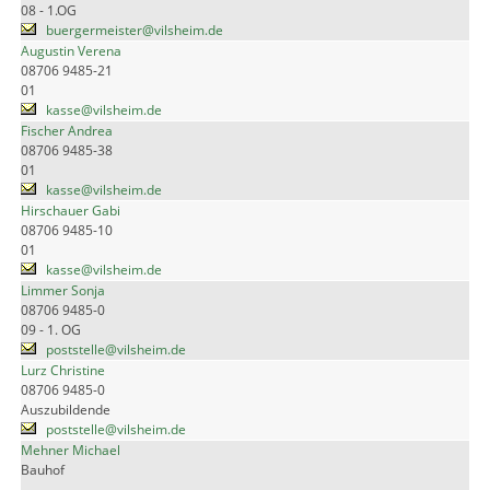
08 - 1.OG
buergermeister@vilsheim.de
Augustin Verena
08706 9485-21
01
kasse@vilsheim.de
Fischer Andrea
08706 9485-38
01
kasse@vilsheim.de
Hirschauer Gabi
08706 9485-10
01
kasse@vilsheim.de
Limmer Sonja
08706 9485-0
09 - 1. OG
poststelle@vilsheim.de
Lurz Christine
08706 9485-0
Auszubildende
poststelle@vilsheim.de
Mehner Michael
Bauhof