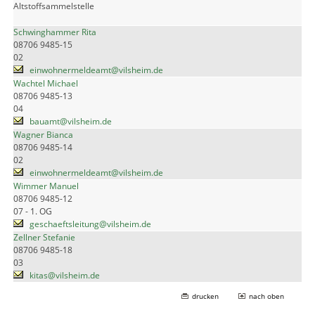
Altstoffsammelstelle
Schwinghammer Rita
08706 9485-15
02
einwohnermeldeamt@vilsheim.de
Wachtel Michael
08706 9485-13
04
bauamt@vilsheim.de
Wagner Bianca
08706 9485-14
02
einwohnermeldeamt@vilsheim.de
Wimmer Manuel
08706 9485-12
07 - 1. OG
geschaeftsleitung@vilsheim.de
Zellner Stefanie
08706 9485-18
03
kitas@vilsheim.de
drucken
nach oben