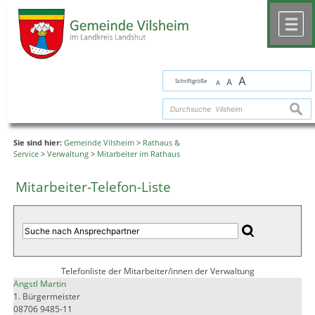
Zum Inhalt
,
zur Navigation
oder
zur Startseite
springen.
chließen
M
A
Schriftgröße
A
A
suche
Sie sind hier:
Gemeinde Vilsheim
>
Rathaus &
Service
>
Verwaltung
>
Mitarbeiter im Rathaus
Mitarbeiter-Telefon-Liste
Telefonliste der Mitarbeiter/innen der Verwaltung
Angstl Martin
1. Bürgermeister
08706 9485-11