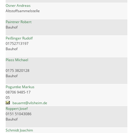
Osner Andreas
Altstoffsammelstelle
Paintner Robert
Bauhof
Peißinger Rudolf
01752713197
Bauhof
Plass Michael
0175 3820128
Bauhof
Poguntke Markus
08706 9485-17
05
bauamt@vilsheim.de
Roppert Josef
0151 51043086
Bauhof
Schmidt Joachim