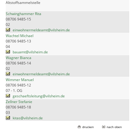
Altstoffsammelstelle
Schwinghammer Rita
08706 9485-15
02
einwohnermeldeamt@vilsheim.de
Wachtel Michael
08706 9485-13
04
bauamt@vilsheim.de
Wagner Bianca
08706 9485-14
02
einwohnermeldeamt@vilsheim.de
Wimmer Manuel
08706 9485-12
07 - 1. OG
geschaeftsleitung@vilsheim.de
Zellner Stefanie
08706 9485-18
03
kitas@vilsheim.de
drucken
nach oben