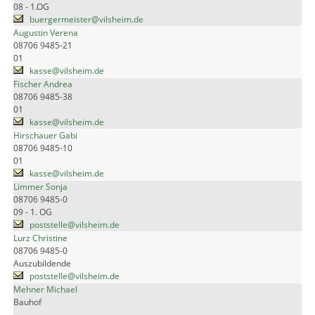
08 - 1.OG
buergermeister@vilsheim.de
Augustin Verena
08706 9485-21
01
kasse@vilsheim.de
Fischer Andrea
08706 9485-38
01
kasse@vilsheim.de
Hirschauer Gabi
08706 9485-10
01
kasse@vilsheim.de
Limmer Sonja
08706 9485-0
09 - 1. OG
poststelle@vilsheim.de
Lurz Christine
08706 9485-0
Auszubildende
poststelle@vilsheim.de
Mehner Michael
Bauhof