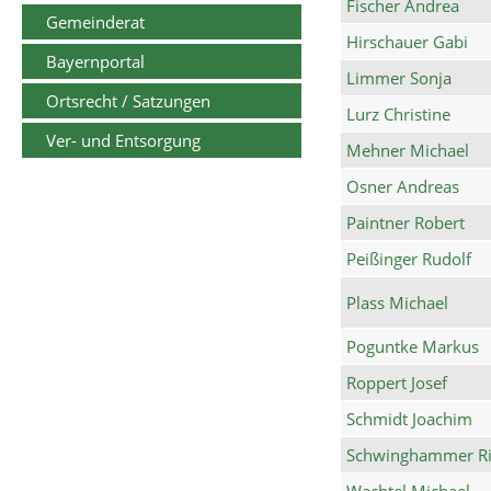
Fischer Andrea
Gemeinderat
Hirschauer Gabi
Bayernportal
Limmer Sonja
Ortsrecht / Satzungen
Lurz Christine
Ver- und Entsorgung
Mehner Michael
Osner Andreas
Paintner Robert
Peißinger Rudolf
Plass Michael
Poguntke Markus
Roppert Josef
Schmidt Joachim
Schwinghammer Ri
Wachtel Michael