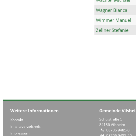
Wagner Bianca
Wimmer Manuel
Zellner Stefanie
Weitere Informationen
Gemeinde Vilshe
Schulstraße 5
Kontakt
84186 Vilsheim
Inhaltsverzeichnis
08706 9485-0
Impressum
08706 9485-20