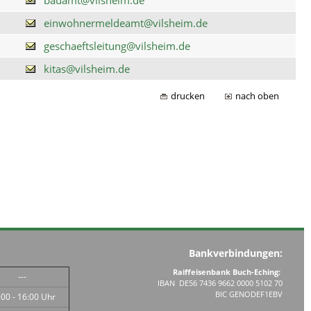
einwohnermeldeamt@vilsheim.de
geschaeftsleitung@vilsheim.de
kitas@vilsheim.de
drucken
nach oben
Bankverbindungen:
Raiffeisenbank Buch-Eching:
---
IBAN DE56 7436 9662 0000 5102 70
BIC GENODEF1EBV
:00 - 16:00 Uhr