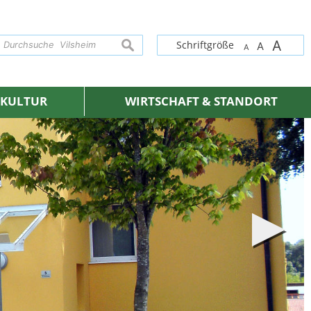
A
suchen
Schriftgröße
A
A
& KULTUR
WIRTSCHAFT & STANDORT