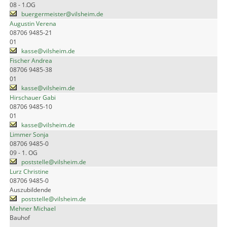
08 - 1.OG
buergermeister@vilsheim.de
Augustin Verena
08706 9485-21
01
kasse@vilsheim.de
Fischer Andrea
08706 9485-38
01
kasse@vilsheim.de
Hirschauer Gabi
08706 9485-10
01
kasse@vilsheim.de
Limmer Sonja
08706 9485-0
09 - 1. OG
poststelle@vilsheim.de
Lurz Christine
08706 9485-0
Auszubildende
poststelle@vilsheim.de
Mehner Michael
Bauhof