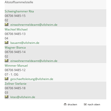
Altstoffsammelstelle
Schwinghammer Rita
08706 9485-15
02
einwohnermeldeamt@vilsheim.de
Wachtel Michael
08706 9485-13
04
bauamt@vilsheim.de
Wagner Bianca
08706 9485-14
02
einwohnermeldeamt@vilsheim.de
Wimmer Manuel
08706 9485-12
07 - 1. OG
geschaeftsleitung@vilsheim.de
Zellner Stefanie
08706 9485-18
03
kitas@vilsheim.de
drucken
nach oben