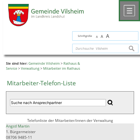
Zum Inhalt
,
zur Navigation
oder
zur Startseite
springen.
chließen
M
A
Schriftgröße
A
A
suche
Sie sind hier:
Gemeinde Vilsheim
>
Rathaus &
Service
>
Verwaltung
>
Mitarbeiter im Rathaus
Mitarbeiter-Telefon-Liste
Telefonliste der Mitarbeiter/innen der Verwaltung
Angstl Martin
1. Bürgermeister
08706 9485-11