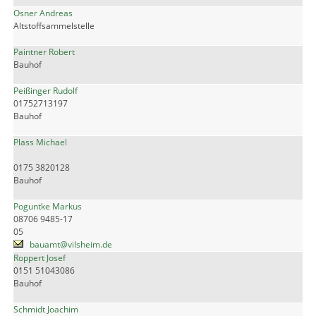
Osner Andreas
Altstoffsammelstelle
Paintner Robert
Bauhof
Peißinger Rudolf
01752713197
Bauhof
Plass Michael
0175 3820128
Bauhof
Poguntke Markus
08706 9485-17
05
bauamt@vilsheim.de
Roppert Josef
0151 51043086
Bauhof
Schmidt Joachim