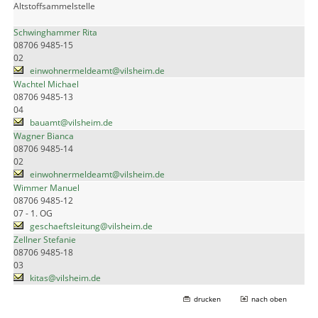
Altstoffsammelstelle
Schwinghammer Rita
08706 9485-15
02
einwohnermeldeamt@vilsheim.de
Wachtel Michael
08706 9485-13
04
bauamt@vilsheim.de
Wagner Bianca
08706 9485-14
02
einwohnermeldeamt@vilsheim.de
Wimmer Manuel
08706 9485-12
07 - 1. OG
geschaeftsleitung@vilsheim.de
Zellner Stefanie
08706 9485-18
03
kitas@vilsheim.de
drucken
nach oben