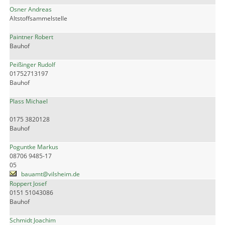
Osner Andreas
Altstoffsammelstelle
Paintner Robert
Bauhof
Peißinger Rudolf
01752713197
Bauhof
Plass Michael
0175 3820128
Bauhof
Poguntke Markus
08706 9485-17
05
bauamt@vilsheim.de
Roppert Josef
0151 51043086
Bauhof
Schmidt Joachim