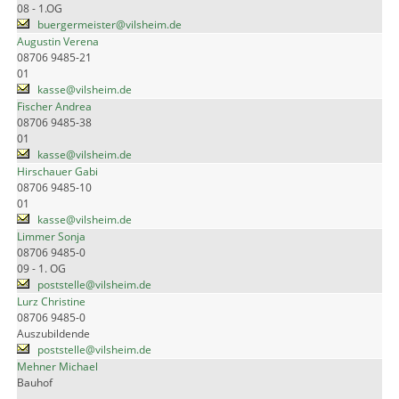
08 - 1.OG
buergermeister@vilsheim.de
Augustin Verena
08706 9485-21
01
kasse@vilsheim.de
Fischer Andrea
08706 9485-38
01
kasse@vilsheim.de
Hirschauer Gabi
08706 9485-10
01
kasse@vilsheim.de
Limmer Sonja
08706 9485-0
09 - 1. OG
poststelle@vilsheim.de
Lurz Christine
08706 9485-0
Auszubildende
poststelle@vilsheim.de
Mehner Michael
Bauhof