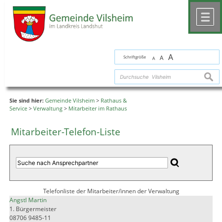
Zum Inhalt
,
zur Navigation
oder
zur Startseite
springen.
chließen
M
A
Schriftgröße
A
A
suche
Sie sind hier:
Gemeinde Vilsheim
>
Rathaus &
Service
>
Verwaltung
>
Mitarbeiter im Rathaus
Mitarbeiter-Telefon-Liste
Telefonliste der Mitarbeiter/innen der Verwaltung
Angstl Martin
1. Bürgermeister
08706 9485-11