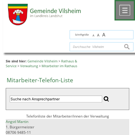
Zum Inhalt
,
zur Navigation
oder
zur Startseite
springen.
chließen
M
A
Schriftgröße
A
A
suche
Sie sind hier:
Gemeinde Vilsheim
>
Rathaus &
Service
>
Verwaltung
>
Mitarbeiter im Rathaus
Mitarbeiter-Telefon-Liste
Telefonliste der Mitarbeiter/innen der Verwaltung
Angstl Martin
1. Bürgermeister
08706 9485-11