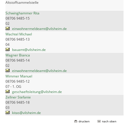
Altstoffsammelstelle
Schwinghammer Rita
08706 9485-15
02
einwohnermeldeamt@vilsheim.de
Wachtel Michael
08706 9485-13
04
bauamt@vilsheim.de
Wagner Bianca
08706 9485-14
02
einwohnermeldeamt@vilsheim.de
Wimmer Manuel
08706 9485-12
07 - 1. OG
geschaeftsleitung@vilsheim.de
Zellner Stefanie
08706 9485-18
03
kitas@vilsheim.de
drucken
nach oben