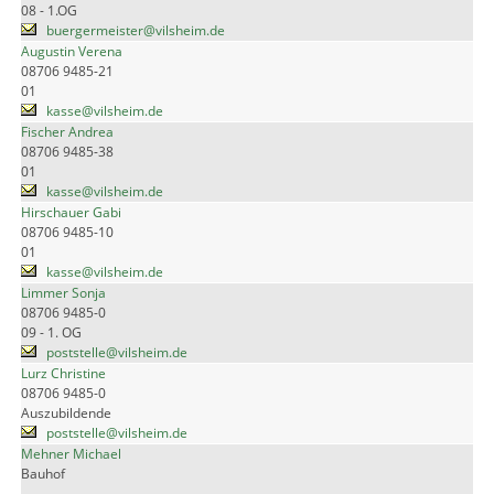
08 - 1.OG
buergermeister@vilsheim.de
Augustin Verena
08706 9485-21
01
kasse@vilsheim.de
Fischer Andrea
08706 9485-38
01
kasse@vilsheim.de
Hirschauer Gabi
08706 9485-10
01
kasse@vilsheim.de
Limmer Sonja
08706 9485-0
09 - 1. OG
poststelle@vilsheim.de
Lurz Christine
08706 9485-0
Auszubildende
poststelle@vilsheim.de
Mehner Michael
Bauhof