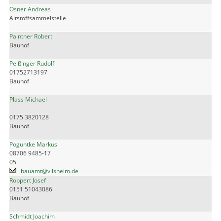
Osner Andreas
Altstoffsammelstelle
Paintner Robert
Bauhof
Peißinger Rudolf
01752713197
Bauhof
Plass Michael
0175 3820128
Bauhof
Poguntke Markus
08706 9485-17
05
bauamt@vilsheim.de
Roppert Josef
0151 51043086
Bauhof
Schmidt Joachim